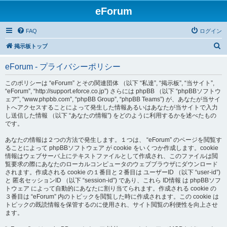
eForum
FAQ
ログイン
検
掲示板トップ
索
eForum - プライバシーポリシー
このポリシーは “eForum” とその関連団体 （以下 “私達”, “掲示板”, “当サイト”,
“eForum”, “http://support.eforce.co.jp”) さらには phpBB （以下 “phpBBソフトウ
ェア”, “www.phpbb.com”, “phpBB Group”, “phpBB Teams”) が、あなたが当サイ
トへアクセスすることによって発生した情報あるいはあなたが当サイトで入力
し送信した情報 （以下 “あなたの情報”) をどのように利用するかを述べたもの
です。
あなたの情報は２つの方法で発生します。１つは、 “eForum” のページを閲覧す
ることによって phpBBソフトウェア が cookie をいくつか作成します。cookie
情報はウェブサーバ上にテキストファイルとして作成され、このファイルは閲
覧要求の際にあなたのローカルコンピュータのウェブブラウザにダウンロード
されます。作成される cookie の１番目と２番目は ユーザーID （以下 “user-id”)
と 匿名セッションID （以下 “session-id”) であり、これら ID情報 は phpBBソフ
トウェア によって自動的にあなたに割り当てられます。作成される cookie の
３番目は “eForum” 内のトピックを閲覧した時に作成されます。この cookie は
トピックの既読情報を保管するのに使用され、サイト閲覧の利便性を向上させ
ます。