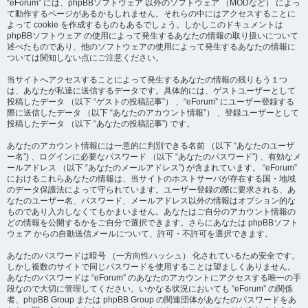
“eForum” には、phpBBソフトウェア 以外のソフトウェア （MODなど） によっ
て動作するページがあるかもしれません。それらの中にはアクセスすることに
よって cookie を作成するものもあるでしょう。しかしこのドキュメントは
phpBBソフトウェア の使用によって発生するあなたの情報の取り扱いについて
述べたものであり、他のソフトウェアの使用によって発生するあなたの情報に
ついては関知しない点にご注意ください。
当サイトへアクセスすることによって発生するあなたの情報の残りもう１つ
は、あなたが私達に送信するデータです。具体的には、ゲストユーザーとして
投稿したデータ （以下 “ゲストの投稿記事”） 、“eForum” にユーザー登録する
際に送信したデータ （以下 “あなたのアカウント情報”） 、登録ユーザーとして
投稿したデータ （以下 “あなたの投稿記事”) です。
あなたのアカウント情報には一意的に判別できる名前 （以下 “あなたのユーザ
ー名”) 、ログインに必要なパスワード （以下 “あなたのパスワード”) 、有効なメ
ールアドレス （以下 “あなたのメールアドレス”) が含まれています。 “eForum”
におけるこれらあなたの情報は、当サイトのホストサーバが存在する国・地域
のデータ保護法によって守られています。ユーザー登録の際に要求される、あ
なたのユーザー名、パスワード、メールアドレス以外の情報はオプション的な
ものであり入力しなくてもかまいません。あなたはご自分のアカウント情報の
どの情報を公開するかをご自分で選択できます。さらにあなたは phpBBソフト
ウェア からの自動送信メールについて、許可・不許可を選択できます。
あなたのパスワードは暗号 （一方向性ハッシュ） 化されているため安全です。
しかし複数のサイトで同じパスワードを使用することは望ましくありません。
あなたのパスワードは “eForum” のあなたのアカウントにアクセスする唯一の手
段なので大切に管理してください。いかなる状況においても “eForum” の関係
者、phpBB Group または phpBB Group の関連団体があなたのパスワードをあ