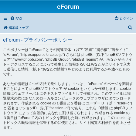
eForum
FAQ
ログイン
検
掲示板トップ
索
eForum - プライバシーポリシー
このポリシーは “eForum” とその関連団体 （以下 “私達”, “掲示板”, “当サイト”,
“eForum”, “http://support.eforce.co.jp”) さらには phpBB （以下 “phpBBソフトウ
ェア”, “www.phpbb.com”, “phpBB Group”, “phpBB Teams”) が、あなたが当サイ
トへアクセスすることによって発生した情報あるいはあなたが当サイトで入力
し送信した情報 （以下 “あなたの情報”) をどのように利用するかを述べたもの
です。
あなたの情報は２つの方法で発生します。１つは、 “eForum” のページを閲覧す
ることによって phpBBソフトウェア が cookie をいくつか作成します。cookie
情報はウェブサーバ上にテキストファイルとして作成され、このファイルは閲
覧要求の際にあなたのローカルコンピュータのウェブブラウザにダウンロード
されます。作成される cookie の１番目と２番目は ユーザーID （以下 “user-id”)
と 匿名セッションID （以下 “session-id”) であり、これら ID情報 は phpBBソフ
トウェア によって自動的にあなたに割り当てられます。作成される cookie の
３番目は “eForum” 内のトピックを閲覧した時に作成されます。この cookie は
トピックの既読情報を保管するのに使用され、サイト閲覧の利便性を向上させ
ます。