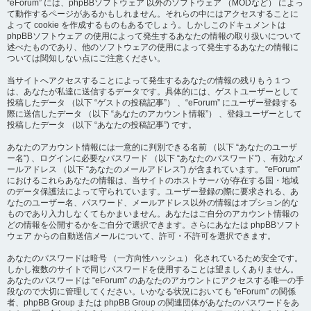
“eForum” には、phpBBソフトウェア 以外のソフトウェア （MODなど） によっ
て動作するページがあるかもしれません。それらの中にはアクセスすることに
よって cookie を作成するものもあるでしょう。しかしこのドキュメントは
phpBBソフトウェア の使用によって発生するあなたの情報の取り扱いについて
述べたものであり、他のソフトウェアの使用によって発生するあなたの情報に
ついては関知しない点にご注意ください。
当サイトへアクセスすることによって発生するあなたの情報の残りもう１つ
は、あなたが私達に送信するデータです。具体的には、ゲストユーザーとして
投稿したデータ （以下 “ゲストの投稿記事”） 、“eForum” にユーザー登録する
際に送信したデータ （以下 “あなたのアカウント情報”） 、登録ユーザーとして
投稿したデータ （以下 “あなたの投稿記事”) です。
あなたのアカウント情報には一意的に判別できる名前 （以下 “あなたのユーザ
ー名”) 、ログインに必要なパスワード （以下 “あなたのパスワード”) 、有効なメ
ールアドレス （以下 “あなたのメールアドレス”) が含まれています。 “eForum”
におけるこれらあなたの情報は、当サイトのホストサーバが存在する国・地域
のデータ保護法によって守られています。ユーザー登録の際に要求される、あ
なたのユーザー名、パスワード、メールアドレス以外の情報はオプション的な
ものであり入力しなくてもかまいません。あなたはご自分のアカウント情報の
どの情報を公開するかをご自分で選択できます。さらにあなたは phpBBソフト
ウェア からの自動送信メールについて、許可・不許可を選択できます。
あなたのパスワードは暗号 （一方向性ハッシュ） 化されているため安全です。
しかし複数のサイトで同じパスワードを使用することは望ましくありません。
あなたのパスワードは “eForum” のあなたのアカウントにアクセスする唯一の手
段なので大切に管理してください。いかなる状況においても “eForum” の関係
者、phpBB Group または phpBB Group の関連団体があなたのパスワードをあ