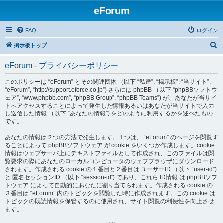
eForum
FAQ
ログイン
検
掲示板トップ
索
eForum - プライバシーポリシー
このポリシーは “eForum” とその関連団体 （以下 “私達”, “掲示板”, “当サイト”,
“eForum”, “http://support.eforce.co.jp”) さらには phpBB （以下 “phpBBソフトウ
ェア”, “www.phpbb.com”, “phpBB Group”, “phpBB Teams”) が、あなたが当サイ
トへアクセスすることによって発生した情報あるいはあなたが当サイトで入力
し送信した情報 （以下 “あなたの情報”) をどのように利用するかを述べたもの
です。
あなたの情報は２つの方法で発生します。１つは、 “eForum” のページを閲覧す
ることによって phpBBソフトウェア が cookie をいくつか作成します。cookie
情報はウェブサーバ上にテキストファイルとして作成され、このファイルは閲
覧要求の際にあなたのローカルコンピュータのウェブブラウザにダウンロード
されます。作成される cookie の１番目と２番目は ユーザーID （以下 “user-id”)
と 匿名セッションID （以下 “session-id”) であり、これら ID情報 は phpBBソフ
トウェア によって自動的にあなたに割り当てられます。作成される cookie の
３番目は “eForum” 内のトピックを閲覧した時に作成されます。この cookie は
トピックの既読情報を保管するのに使用され、サイト閲覧の利便性を向上させ
ます。