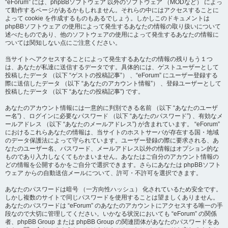
“eForum” には、phpBBソフトウェア 以外のソフトウェア （MODなど） によっ
て動作するページがあるかもしれません。それらの中にはアクセスすることに
よって cookie を作成するものもあるでしょう。しかしこのドキュメントは
phpBBソフトウェア の使用によって発生するあなたの情報の取り扱いについて
述べたものであり、他のソフトウェアの使用によって発生するあなたの情報に
ついては関知しない点にご注意ください。
当サイトへアクセスすることによって発生するあなたの情報の残りもう１つ
は、あなたが私達に送信するデータです。具体的には、ゲストユーザーとして
投稿したデータ （以下 “ゲストの投稿記事”） 、“eForum” にユーザー登録する
際に送信したデータ （以下 “あなたのアカウント情報”） 、登録ユーザーとして
投稿したデータ （以下 “あなたの投稿記事”) です。
あなたのアカウント情報には一意的に判別できる名前 （以下 “あなたのユーザ
ー名”) 、ログインに必要なパスワード （以下 “あなたのパスワード”) 、有効なメ
ールアドレス （以下 “あなたのメールアドレス”) が含まれています。 “eForum”
におけるこれらあなたの情報は、当サイトのホストサーバが存在する国・地域
のデータ保護法によって守られています。ユーザー登録の際に要求される、あ
なたのユーザー名、パスワード、メールアドレス以外の情報はオプション的な
ものであり入力しなくてもかまいません。あなたはご自分のアカウント情報の
どの情報を公開するかをご自分で選択できます。さらにあなたは phpBBソフト
ウェア からの自動送信メールについて、許可・不許可を選択できます。
あなたのパスワードは暗号 （一方向性ハッシュ） 化されているため安全です。
しかし複数のサイトで同じパスワードを使用することは望ましくありません。
あなたのパスワードは “eForum” のあなたのアカウントにアクセスする唯一の手
段なので大切に管理してください。いかなる状況においても “eForum” の関係
者、phpBB Group または phpBB Group の関連団体があなたのパスワードをあ