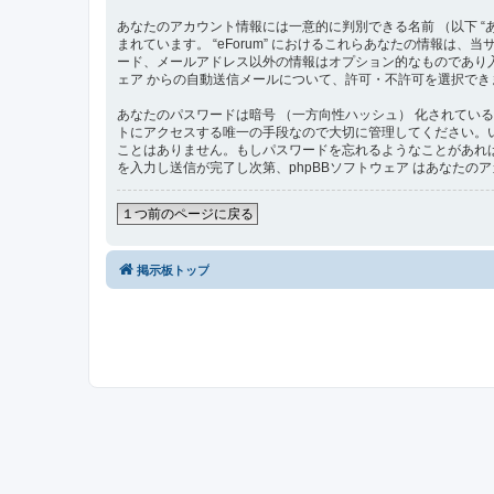
あなたのアカウント情報には一意的に判別できる名前 （以下 “あな
まれています。 “eForum” におけるこれらあなたの情報
ード、メールアドレス以外の情報はオプション的なものであり入
ェア からの自動送信メールについて、許可・不許可を選択でき
あなたのパスワードは暗号 （一方向性ハッシュ） 化されている
トにアクセスする唯一の手段なので大切に管理してください。いかなる状
ことはありません。もしパスワードを忘れるようなことがあれば
を入力し送信が完了し次第、phpBBソフトウェア はあなた
１つ前のページに戻る
掲示板トップ