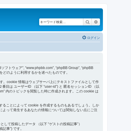
検索
詳細検索
ログイン
フトウェア”, “www.phpbb.com”, “phpBB Group”, “phpBB
) をどのように利用するかを述べたものです。
します。cookie 情報はウェブサーバ上にテキストファイルとして作
ザーID （以下 “user-id”) と 匿名セッションID （以
orum” 内のトピックを閲覧した時に作成されます。この cookie は
することによって cookie を作成するものもあるでしょう。しか
用によって発生するあなたの情報については関知しない点にご注
して投稿したデータ （以下 “ゲストの投稿記事”）
記事”) です。