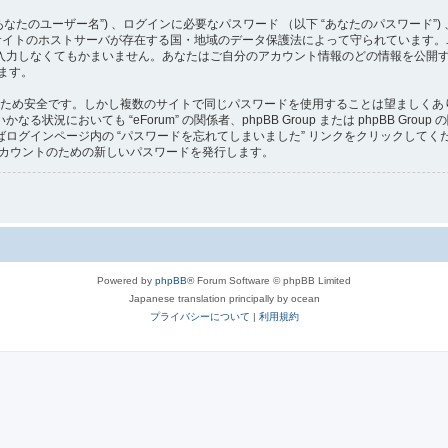
たのユーザー名”) 、ログインに必要なパスワード （以下 “あなたのパスワード”) 
は、当サイトのホストサーバが存在する国・地域のデータ保護法によって守られていま
力しなくてもかまいません。あなたはご自分のアカウント情報のどの情報を公開する
ます。
ため安全です。しかし複数のサイトで同じパスワードを使用することは望ましくありませ
況においても “eForum” の関係者、phpBB Group または phpBB G
ログインページ内の “パスワードを忘れてしまいました” リンクをクリックして
のアカウントのための新しいパスワードを発行します。
Powered by
phpBB
® Forum Software © phpBB Limited
Japanese translation principally by ocean
プライバシーについて
|
利用規約