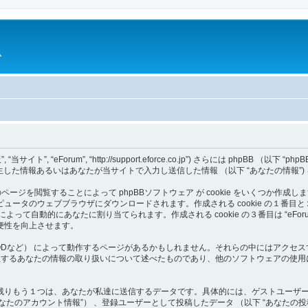
ム
 “eForum”, “http://support.eforce.co.jp”) さらには phpBB （以下 “phpBBソ
発生した情報あるいはあなたが当サイトで入力し送信した情報 （以下 “あなたの情報”
のページを閲覧することによって phpBBソフトウェア が cookie をいくつか作成
ウェブブラウザにダウンロードされます。作成される cookie の１番目と２番目は ユー
フトウェア によって自動的にあなたに割り当てられます。作成される cookie の３番目は “eF
便性を向上させます。
ア （MODなど） によって動作するページがあるかもしれません。それらの中にはアクセス
て発生するあなたの情報の取り扱いについて述べたものであり、他のソフトウェアの使
りもう１つは、あなたが私達に送信するデータです。具体的には、ゲストユーザーと
“あなたのアカウント情報”） 、登録ユーザーとして投稿したデータ （以下 “あなたの投稿