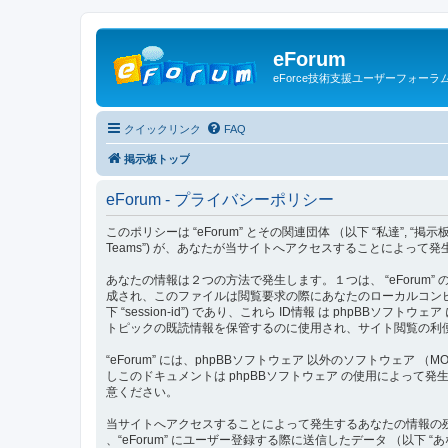
eForum
eForce技術支援ユーザーフォーラ
クイックリンク
FAQ
掲示板トップ
eForum - プライバシーポリシー
このポリシーは “eForum” とその関連団体 （以下 “私達”, “掲示板”, “当サイト”,
Teams”) が、あなたが当サイトへアクセスすることによって
あなたの情報は２つの方法で発生します。１つは、 “eForum” 
成され、このファイルは閲覧要求の際にあなたのローカルコンピュータの
下 “session-id”) であり、これら ID情報 は phpBBソ
トピックの既読情報を保管するのに使用され、サイト閲覧の利
“eForum” には、phpBBソフトウェア 以外のソフトウェ
しこのドキュメントは phpBBソフトウェア の使用によっ
意ください。
当サイトへアクセスすることによって発生するあなたの情報の残
、“eForum” にユーザー登録する際に送信したデータ （以下 