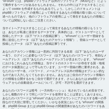
“eForum” には、phpBBソフトウェア 以外のソフトウェア （MODなど） によっ
て動作するページがあるかもしれません。それらの中にはアクセスすることに
よって cookie を作成するものもあるでしょう。しかしこのドキュメントは
phpBBソフトウェア の使用によって発生するあなたの情報の取り扱いについて
述べたものであり、他のソフトウェアの使用によって発生するあなたの情報に
ついては関知しない点にご注意ください。
当サイトへアクセスすることによって発生するあなたの情報の残りもう１つ
は、あなたが私達に送信するデータです。具体的には、ゲストユーザーとして
投稿したデータ （以下 “ゲストの投稿記事”） 、“eForum” にユーザー登録する
際に送信したデータ （以下 “あなたのアカウント情報”） 、登録ユーザーとして
投稿したデータ （以下 “あなたの投稿記事”) です。
あなたのアカウント情報には一意的に判別できる名前 （以下 “あなたのユーザ
ー名”) 、ログインに必要なパスワード （以下 “あなたのパスワード”) 、有効なメ
ールアドレス （以下 “あなたのメールアドレス”) が含まれています。 “eForum”
におけるこれらあなたの情報は、当サイトのホストサーバが存在する国・地域
のデータ保護法によって守られています。ユーザー登録の際に要求される、あ
なたのユーザー名、パスワード、メールアドレス以外の情報はオプション的な
ものであり入力しなくてもかまいません。あなたはご自分のアカウント情報の
どの情報を公開するかをご自分で選択できます。さらにあなたは phpBBソフト
ウェア からの自動送信メールについて、許可・不許可を選択できます。
あなたのパスワードは暗号 （一方向性ハッシュ） 化されているため安全です。
しかし複数のサイトで同じパスワードを使用することは望ましくありません。
あなたのパスワードは “eForum” のあなたのアカウントにアクセスする唯一の手
段なので大切に管理してください。いかなる状況においても “eForum” の関係
者、phpBB Group または phpBB Group の関連団体があなたのパスワードをあ