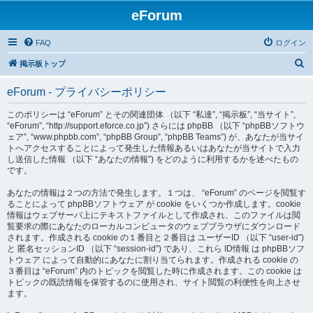
eForum
FAQ
ログイン
検
掲示板トップ
索
eForum - プライバシーポリシー
このポリシーは “eForum” とその関連団体 （以下 “私達”, “掲示板”, “当サイト”,
“eForum”, “http://support.eforce.co.jp”) さらには phpBB （以下 “phpBBソフトウ
ェア”, “www.phpbb.com”, “phpBB Group”, “phpBB Teams”) が、あなたが当サイ
トへアクセスすることによって発生した情報あるいはあなたが当サイトで入力
し送信した情報 （以下 “あなたの情報”) をどのように利用するかを述べたもの
です。
あなたの情報は２つの方法で発生します。１つは、 “eForum” のページを閲覧す
ることによって phpBBソフトウェア が cookie をいくつか作成します。cookie
情報はウェブサーバ上にテキストファイルとして作成され、このファイルは閲
覧要求の際にあなたのローカルコンピュータのウェブブラウザにダウンロード
されます。作成される cookie の１番目と２番目は ユーザーID （以下 “user-id”)
と 匿名セッションID （以下 “session-id”) であり、これら ID情報 は phpBBソフ
トウェア によって自動的にあなたに割り当てられます。作成される cookie の
３番目は “eForum” 内のトピックを閲覧した時に作成されます。この cookie は
トピックの既読情報を保管するのに使用され、サイト閲覧の利便性を向上させ
ます。