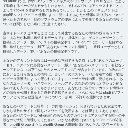
“eForum” には、phpBBソフトウェア 以外のソフトウェア （MODなど） によっ
て動作するページがあるかもしれません。それらの中にはアクセスすることに
よって cookie を作成するものもあるでしょう。しかしこのドキュメントは
phpBBソフトウェア の使用によって発生するあなたの情報の取り扱いについて
述べたものであり、他のソフトウェアの使用によって発生するあなたの情報に
ついては関知しない点にご注意ください。
当サイトへアクセスすることによって発生するあなたの情報の残りもう１つ
は、あなたが私達に送信するデータです。具体的には、ゲストユーザーとして
投稿したデータ （以下 “ゲストの投稿記事”） 、“eForum” にユーザー登録する
際に送信したデータ （以下 “あなたのアカウント情報”） 、登録ユーザーとして
投稿したデータ （以下 “あなたの投稿記事”) です。
あなたのアカウント情報には一意的に判別できる名前 （以下 “あなたのユーザ
ー名”) 、ログインに必要なパスワード （以下 “あなたのパスワード”) 、有効なメ
ールアドレス （以下 “あなたのメールアドレス”) が含まれています。 “eForum”
におけるこれらあなたの情報は、当サイトのホストサーバが存在する国・地域
のデータ保護法によって守られています。ユーザー登録の際に要求される、あ
なたのユーザー名、パスワード、メールアドレス以外の情報はオプション的な
ものであり入力しなくてもかまいません。あなたはご自分のアカウント情報の
どの情報を公開するかをご自分で選択できます。さらにあなたは phpBBソフト
ウェア からの自動送信メールについて、許可・不許可を選択できます。
あなたのパスワードは暗号 （一方向性ハッシュ） 化されているため安全です。
しかし複数のサイトで同じパスワードを使用することは望ましくありません。
あなたのパスワードは “eForum” のあなたのアカウントにアクセスする唯一の手
段なので大切に管理してください。いかなる状況においても “eForum” の関係
者、phpBB Group または phpBB Group の関連団体があなたのパスワードをあ