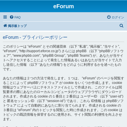
eForum
FAQ
ログイン
検
掲示板トップ
索
eForum - プライバシーポリシー
このポリシーは “eForum” とその関連団体 （以下 “私達”, “掲示板”, “当サイト”,
“eForum”, “http://support.eforce.co.jp”) さらには phpBB （以下 “phpBBソフトウ
ェア”, “www.phpbb.com”, “phpBB Group”, “phpBB Teams”) が、あなたが当サイ
トへアクセスすることによって発生した情報あるいはあなたが当サイトで入力
し送信した情報 （以下 “あなたの情報”) をどのように利用するかを述べたもの
です。
あなたの情報は２つの方法で発生します。１つは、 “eForum” のページを閲覧す
ることによって phpBBソフトウェア が cookie をいくつか作成します。cookie
情報はウェブサーバ上にテキストファイルとして作成され、このファイルは閲
覧要求の際にあなたのローカルコンピュータのウェブブラウザにダウンロード
されます。作成される cookie の１番目と２番目は ユーザーID （以下 “user-id”)
と 匿名セッションID （以下 “session-id”) であり、これら ID情報 は phpBBソフ
トウェア によって自動的にあなたに割り当てられます。作成される cookie の
３番目は “eForum” 内のトピックを閲覧した時に作成されます。この cookie は
トピックの既読情報を保管するのに使用され、サイト閲覧の利便性を向上させ
ます。