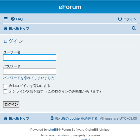
eForum
FAQ
ログイン
検
掲示板トップ
索
ログイン
ユーザー名:
パスワード:
パスワードを忘れてしまいました
自動ログインを有効にする
オンライン状態を隠す （このログインのみ効果があります）
掲示板トップ
掲示板の cookie を消去する
All times are
UTC+09:00
Powered by
phpBB
® Forum Software © phpBB Limited
Japanese translation principally by ocean