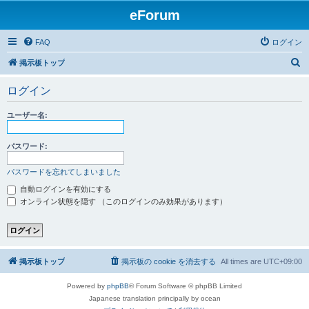
eForum
FAQ
ログイン
検
掲示板トップ
索
ログイン
ユーザー名:
パスワード:
パスワードを忘れてしまいました
自動ログインを有効にする
オンライン状態を隠す （このログインのみ効果があります）
掲示板トップ
掲示板の cookie を消去する
All times are
UTC+09:00
Powered by
phpBB
® Forum Software © phpBB Limited
Japanese translation principally by ocean