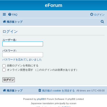
eForum
FAQ
ログイン
検
掲示板トップ
索
ログイン
ユーザー名:
パスワード:
パスワードを忘れてしまいました
自動ログインを有効にする
オンライン状態を隠す （このログインのみ効果があります）
掲示板トップ
掲示板の cookie を消去する
All times are
UTC+09:00
Powered by
phpBB
® Forum Software © phpBB Limited
Japanese translation principally by ocean