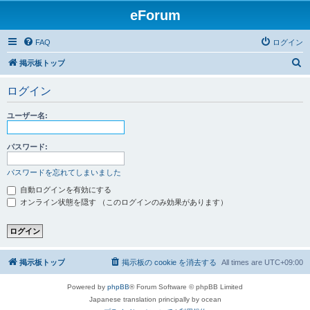
eForum
FAQ
ログイン
検
掲示板トップ
索
ログイン
ユーザー名:
パスワード:
パスワードを忘れてしまいました
自動ログインを有効にする
オンライン状態を隠す （このログインのみ効果があります）
掲示板トップ
掲示板の cookie を消去する
All times are
UTC+09:00
Powered by
phpBB
® Forum Software © phpBB Limited
Japanese translation principally by ocean