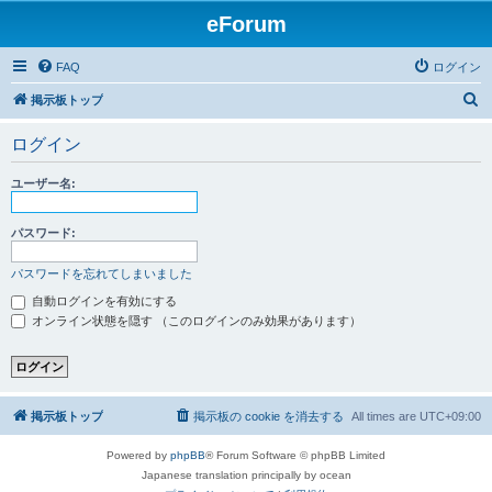
eForum
FAQ
ログイン
検
掲示板トップ
索
ログイン
ユーザー名:
パスワード:
パスワードを忘れてしまいました
自動ログインを有効にする
オンライン状態を隠す （このログインのみ効果があります）
掲示板トップ
掲示板の cookie を消去する
All times are
UTC+09:00
Powered by
phpBB
® Forum Software © phpBB Limited
Japanese translation principally by ocean