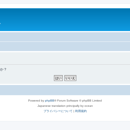
ム
すか？
Powered by
phpBB
® Forum Software © phpBB Limited
Japanese translation principally by ocean
プライバシーについて
|
利用規約