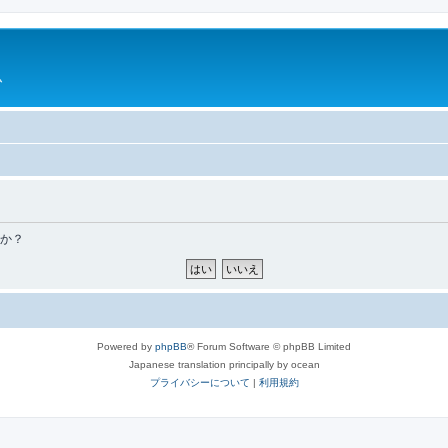
ム
すか？
Powered by
phpBB
® Forum Software © phpBB Limited
Japanese translation principally by ocean
プライバシーについて
|
利用規約