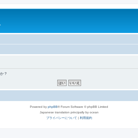
ム
すか？
Powered by
phpBB
® Forum Software © phpBB Limited
Japanese translation principally by ocean
プライバシーについて
|
利用規約