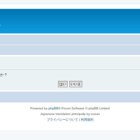
ム
すか？
Powered by
phpBB
® Forum Software © phpBB Limited
Japanese translation principally by ocean
プライバシーについて
|
利用規約