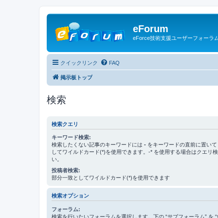
eForum
eForce技術支援ユーザーフォーラ
クイックリンク
FAQ
掲示板トップ
検索
検索クエリ
キーワード検索:
検索したくない記事のキーワードには
-
をキーワードの直前に置いて
してワイルドカード(*)を使用できます。-* を使用する場合はクエリ
い。
投稿者検索:
部分一致としてワイルドカード(*)を使用できます
検索オプション
フォーラム:
検索を行いたいフォーラムを選択します。下の “サブフォーラム” を “