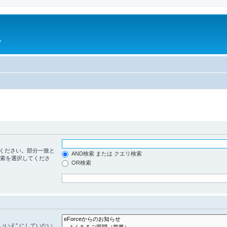
ム
ください。部分一致と
AND検索 または クエリ検索
検索を選択してくださ
OR検索
いいえ” にしていない