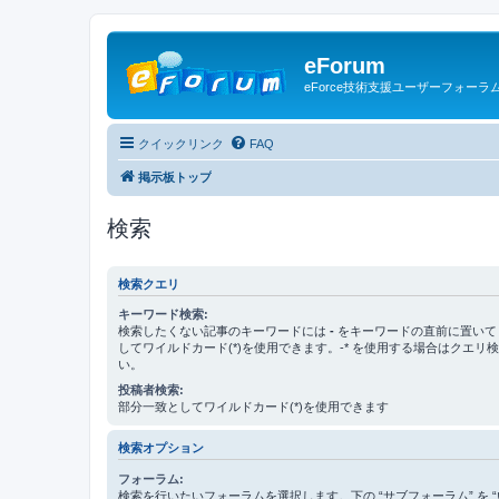
eForum
eForce技術支援ユーザーフォーラ
クイックリンク
FAQ
掲示板トップ
検索
検索クエリ
キーワード検索:
検索したくない記事のキーワードには
-
をキーワードの直前に置いて
してワイルドカード(*)を使用できます。-* を使用する場合はクエリ
い。
投稿者検索:
部分一致としてワイルドカード(*)を使用できます
検索オプション
フォーラム:
検索を行いたいフォーラムを選択します。下の “サブフォーラム” を “