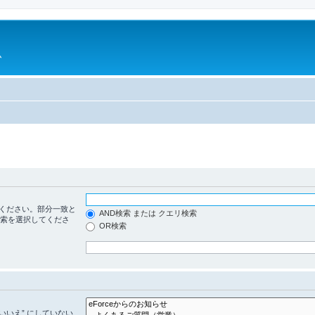
ム
ください。部分一致と
AND検索 または クエリ検索
検索を選択してくださ
OR検索
いいえ” にしていない