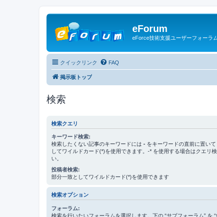
eForum
eForce技術支援ユーザーフォーラ
クイックリンク
FAQ
掲示板トップ
検索
検索クエリ
キーワード検索:
検索したくない記事のキーワードには
-
をキーワードの直前に置いて
してワイルドカード(*)を使用できます。-* を使用する場合はクエリ
い。
投稿者検索:
部分一致としてワイルドカード(*)を使用できます
検索オプション
フォーラム:
検索を行いたいフォーラムを選択します。下の “サブフォーラム” を “