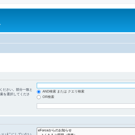
ム
ください。部分一致と
AND検索 または クエリ検索
検索を選択してくださ
OR検索
いいえ” にしていない