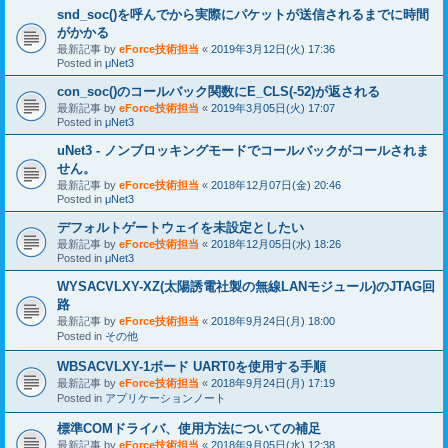
snd_soc()を呼んでから実際にパケットが送信されるまでに時間
がかかる
最新記事 by
eForce技術担当
«
2019年3月12日(火) 17:36
Posted in
μNet3
con_soc()のコールバック関数にE_CLS(-52)が返される
最新記事 by
eForce技術担当
«
2019年3月05日(火) 17:07
Posted in
μNet3
uNet3 - ノンブロッキングモードでコールバックがコールされま
せん。
最新記事 by
eForce技術担当
«
2018年12月07日(金) 20:46
Posted in
μNet3
デフォルトゲートウェイを未設定としたい
最新記事 by
eForce技術担当
«
2018年12月05日(水) 18:26
Posted in
μNet3
WYSACVLXY-XZ(太陽誘電社製の無線LANモジュール)のJTAG回
路
最新記事 by
eForce技術担当
«
2018年9月24日(月) 18:00
Posted in
その他
WBSACVLXY-1ボード UART0を使用する手順
最新記事 by
eForce技術担当
«
2018年9月24日(月) 17:19
Posted in
アプリケーションノート
標準COMドライバ、使用方法についての補足
最新記事 by
eForce技術担当
«
2018年9月05日(水) 12:38