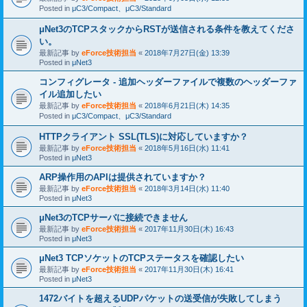
Posted in
μC3/Compact、μC3/Standard
μNet3のTCPスタックからRSTが送信される条件を教えてくださ
い。
最新記事 by
eForce技術担当
«
2018年7月27日(金) 13:39
Posted in
μNet3
コンフィグレータ - 追加ヘッダーファイルで複数のヘッダーファ
イル追加したい
最新記事 by
eForce技術担当
«
2018年6月21日(木) 14:35
Posted in
μC3/Compact、μC3/Standard
HTTPクライアント SSL(TLS)に対応していますか？
最新記事 by
eForce技術担当
«
2018年5月16日(水) 11:41
Posted in
μNet3
ARP操作用のAPIは提供されていますか？
最新記事 by
eForce技術担当
«
2018年3月14日(水) 11:40
Posted in
μNet3
μNet3のTCPサーバに接続できません
最新記事 by
eForce技術担当
«
2017年11月30日(木) 16:43
Posted in
μNet3
μNet3 TCPソケットのTCPステータスを確認したい
最新記事 by
eForce技術担当
«
2017年11月30日(木) 16:41
Posted in
μNet3
1472バイトを超えるUDPパケットの送受信が失敗してしまう