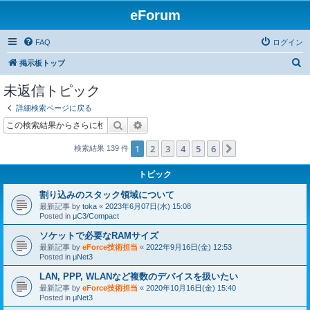
eForum
FAQ
ログイン
検
掲示板トップ
索
未返信トピック
詳細検索ページに戻る
検索
詳細検索
1
2
3
4
5
6
次へ
検索結果 139 件
トピック
割り込みのスタック領域について
最新記事 by
toka
«
2023年6月07日(水) 15:08
Posted in
μC3/Compact
ソケットで必要なRAMサイズ
最新記事 by
eForce技術担当
«
2022年9月16日(金) 12:53
Posted in
μNet3
LAN, PPP, WLANなど複数のデバイスを扱いたい
最新記事 by
eForce技術担当
«
2020年10月16日(金) 15:40
Posted in
μNet3