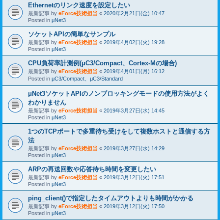
Ethernetのリンク速度を設定したい
最新記事 by
eForce技術担当
«
2020年2月21日(金) 10:47
Posted in
μNet3
ソケットAPIの簡単なサンプル
最新記事 by
eForce技術担当
«
2019年4月02日(火) 19:28
Posted in
μNet3
CPU負荷率計測例(μC3/Compact、Cortex-Mの場合)
最新記事 by
eForce技術担当
«
2019年4月01日(月) 16:12
Posted in
μC3/Compact、μC3/Standard
μNet3ソケットAPIのノンブロッキングモードの使用方法がよく
わかりません
最新記事 by
eForce技術担当
«
2019年3月27日(水) 14:45
Posted in
μNet3
1つのTCPポートで多重待ち受けをして複数ホストと通信する方
法
最新記事 by
eForce技術担当
«
2019年3月27日(水) 14:29
Posted in
μNet3
ARPの再送回数や応答待ち時間を変更したい
最新記事 by
eForce技術担当
«
2019年3月12日(火) 17:51
Posted in
μNet3
ping_client()で指定したタイムアウトよりも時間がかかる
最新記事 by
eForce技術担当
«
2019年3月12日(火) 17:50
Posted in
μNet3