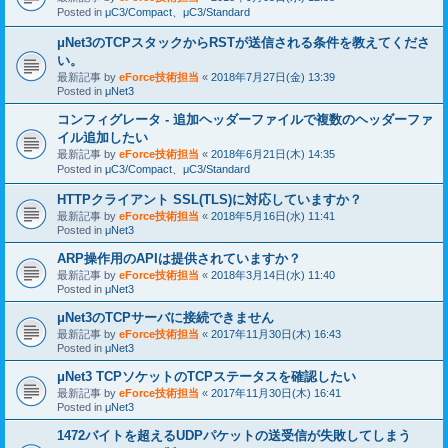
Posted in
μC3/Compact、μC3/Standard
μNet3のTCPスタックからRSTが送信される条件を教えてくださ
い。
最新記事 by
eForce技術担当
«
2018年7月27日(金) 13:39
Posted in
μNet3
コンフィグレータ - 追加ヘッダーファイルで複数のヘッダーファ
イル追加したい
最新記事 by
eForce技術担当
«
2018年6月21日(木) 14:35
Posted in
μC3/Compact、μC3/Standard
HTTPクライアント SSL(TLS)に対応していますか？
最新記事 by
eForce技術担当
«
2018年5月16日(水) 11:41
Posted in
μNet3
ARP操作用のAPIは提供されていますか？
最新記事 by
eForce技術担当
«
2018年3月14日(水) 11:40
Posted in
μNet3
μNet3のTCPサーバに接続できません
最新記事 by
eForce技術担当
«
2017年11月30日(木) 16:43
Posted in
μNet3
μNet3 TCPソケットのTCPステータスを確認したい
最新記事 by
eForce技術担当
«
2017年11月30日(木) 16:41
Posted in
μNet3
1472バイトを超えるUDPパケットの送受信が失敗してしまう