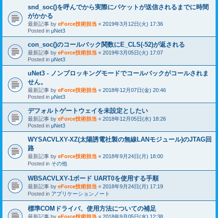
snd_soc()を呼んでから実際にパケットが送信されるまでに時間
がかかる
最新記事 by
eForce技術担当
«
2019年3月12日(火) 17:36
Posted in
μNet3
con_soc()のコールバック関数にE_CLS(-52)が返される
最新記事 by
eForce技術担当
«
2019年3月05日(火) 17:07
Posted in
μNet3
uNet3 - ノンブロッキングモードでコールバックがコールされま
せん。
最新記事 by
eForce技術担当
«
2018年12月07日(金) 20:46
Posted in
μNet3
デフォルトゲートウェイを未設定としたい
最新記事 by
eForce技術担当
«
2018年12月05日(水) 18:26
Posted in
μNet3
WYSACVLXY-XZ(太陽誘電社製の無線LANモジュール)のJTAG回
路
最新記事 by
eForce技術担当
«
2018年9月24日(月) 18:00
Posted in
その他
WBSACVLXY-1ボード UART0を使用する手順
最新記事 by
eForce技術担当
«
2018年9月24日(月) 17:19
Posted in
アプリケーションノート
標準COMドライバ、使用方法についての補足
最新記事 by
eForce技術担当
«
2018年9月05日(水) 12:38