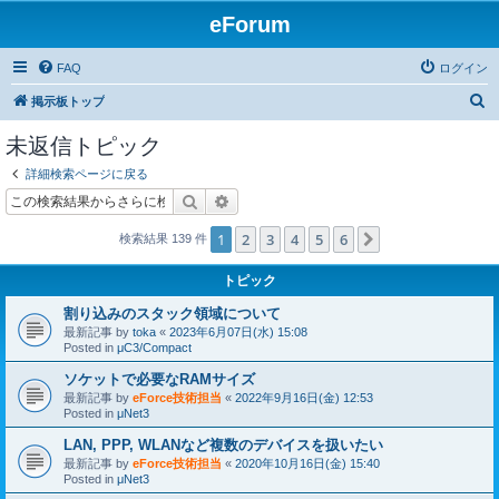
eForum
FAQ
ログイン
検
掲示板トップ
索
未返信トピック
詳細検索ページに戻る
検索
詳細検索
1
2
3
4
5
6
次へ
検索結果 139 件
トピック
割り込みのスタック領域について
最新記事 by
toka
«
2023年6月07日(水) 15:08
Posted in
μC3/Compact
ソケットで必要なRAMサイズ
最新記事 by
eForce技術担当
«
2022年9月16日(金) 12:53
Posted in
μNet3
LAN, PPP, WLANなど複数のデバイスを扱いたい
最新記事 by
eForce技術担当
«
2020年10月16日(金) 15:40
Posted in
μNet3