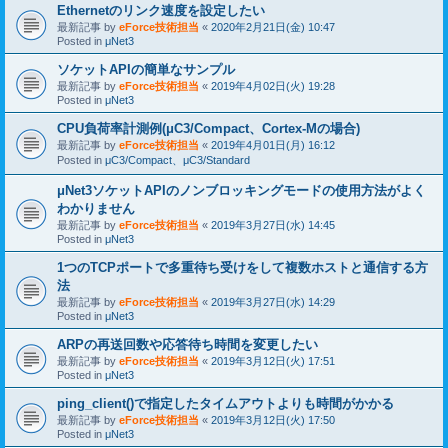
Ethernetのリンク速度を設定したい
最新記事 by
eForce技術担当
«
2020年2月21日(金) 10:47
Posted in
μNet3
ソケットAPIの簡単なサンプル
最新記事 by
eForce技術担当
«
2019年4月02日(火) 19:28
Posted in
μNet3
CPU負荷率計測例(μC3/Compact、Cortex-Mの場合)
最新記事 by
eForce技術担当
«
2019年4月01日(月) 16:12
Posted in
μC3/Compact、μC3/Standard
μNet3ソケットAPIのノンブロッキングモードの使用方法がよく
わかりません
最新記事 by
eForce技術担当
«
2019年3月27日(水) 14:45
Posted in
μNet3
1つのTCPポートで多重待ち受けをして複数ホストと通信する方
法
最新記事 by
eForce技術担当
«
2019年3月27日(水) 14:29
Posted in
μNet3
ARPの再送回数や応答待ち時間を変更したい
最新記事 by
eForce技術担当
«
2019年3月12日(火) 17:51
Posted in
μNet3
ping_client()で指定したタイムアウトよりも時間がかかる
最新記事 by
eForce技術担当
«
2019年3月12日(火) 17:50
Posted in
μNet3