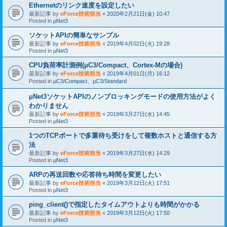
Ethernetのリンク速度を設定したい
最新記事 by
eForce技術担当
«
2020年2月21日(金) 10:47
Posted in
μNet3
ソケットAPIの簡単なサンプル
最新記事 by
eForce技術担当
«
2019年4月02日(火) 19:28
Posted in
μNet3
CPU負荷率計測例(μC3/Compact、Cortex-Mの場合)
最新記事 by
eForce技術担当
«
2019年4月01日(月) 16:12
Posted in
μC3/Compact、μC3/Standard
μNet3ソケットAPIのノンブロッキングモードの使用方法がよく
わかりません
最新記事 by
eForce技術担当
«
2019年3月27日(水) 14:45
Posted in
μNet3
1つのTCPポートで多重待ち受けをして複数ホストと通信する方
法
最新記事 by
eForce技術担当
«
2019年3月27日(水) 14:29
Posted in
μNet3
ARPの再送回数や応答待ち時間を変更したい
最新記事 by
eForce技術担当
«
2019年3月12日(火) 17:51
Posted in
μNet3
ping_client()で指定したタイムアウトよりも時間がかかる
最新記事 by
eForce技術担当
«
2019年3月12日(火) 17:50
Posted in
μNet3