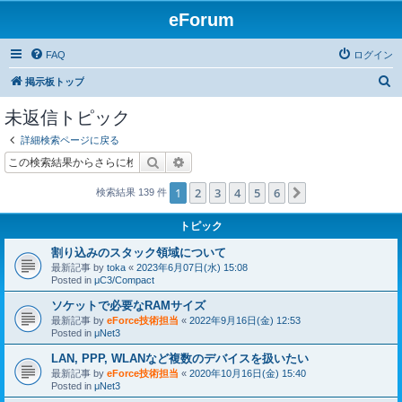
eForum
FAQ
ログイン
検
掲示板トップ
索
未返信トピック
詳細検索ページに戻る
検索
詳細検索
1
2
3
4
5
6
次へ
検索結果 139 件
トピック
割り込みのスタック領域について
最新記事 by
toka
«
2023年6月07日(水) 15:08
Posted in
μC3/Compact
ソケットで必要なRAMサイズ
最新記事 by
eForce技術担当
«
2022年9月16日(金) 12:53
Posted in
μNet3
LAN, PPP, WLANなど複数のデバイスを扱いたい
最新記事 by
eForce技術担当
«
2020年10月16日(金) 15:40
Posted in
μNet3