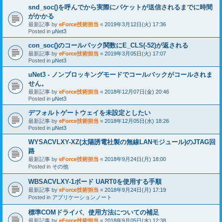
snd_soc()を呼んでから実際にパケットが送信されるまでに時間
がかかる
最新記事 by
eForce技術担当
«
2019年3月12日(火) 17:36
Posted in
μNet3
con_soc()のコールバック関数にE_CLS(-52)が返される
最新記事 by
eForce技術担当
«
2019年3月05日(火) 17:07
Posted in
μNet3
uNet3 - ノンブロッキングモードでコールバックがコールされま
せん。
最新記事 by
eForce技術担当
«
2018年12月07日(金) 20:46
Posted in
μNet3
デフォルトゲートウェイを未設定としたい
最新記事 by
eForce技術担当
«
2018年12月05日(水) 18:26
Posted in
μNet3
WYSACVLXY-XZ(太陽誘電社製の無線LANモジュール)のJTAG回
路
最新記事 by
eForce技術担当
«
2018年9月24日(月) 18:00
Posted in
その他
WBSACVLXY-1ボード UART0を使用する手順
最新記事 by
eForce技術担当
«
2018年9月24日(月) 17:19
Posted in
アプリケーションノート
標準COMドライバ、使用方法についての補足
最新記事 by
eForce技術担当
«
2018年9月05日(水) 12:38