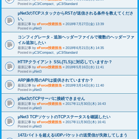
Posted in
μC3/Compact、μC3/Standard
μNet3のTCPスタックからRSTが送信される条件を教えてくださ
い。
最新記事 by
eForce技術担当
«
2018年7月27日(金) 13:39
Posted in
μNet3
コンフィグレータ - 追加ヘッダーファイルで複数のヘッダーファ
イル追加したい
最新記事 by
eForce技術担当
«
2018年6月21日(木) 14:35
Posted in
μC3/Compact、μC3/Standard
HTTPクライアント SSL(TLS)に対応していますか？
最新記事 by
eForce技術担当
«
2018年5月16日(水) 11:41
Posted in
μNet3
ARP操作用のAPIは提供されていますか？
最新記事 by
eForce技術担当
«
2018年3月14日(水) 11:40
Posted in
μNet3
μNet3のTCPサーバに接続できません
最新記事 by
eForce技術担当
«
2017年11月30日(木) 16:43
Posted in
μNet3
μNet3 TCPソケットのTCPステータスを確認したい
最新記事 by
eForce技術担当
«
2017年11月30日(木) 16:41
Posted in
μNet3
1472バイトを超えるUDPパケットの送受信が失敗してしまう