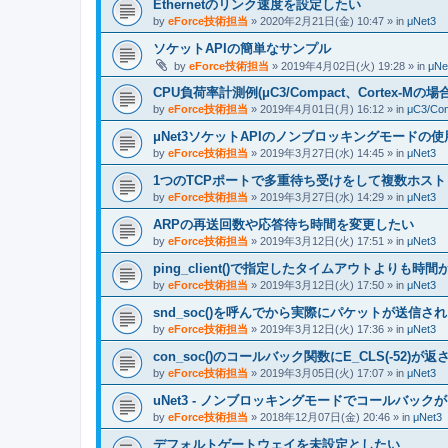
Ethernetのリンク速度を設定したい
by
eForce技術担当
» 2020年2月21日(金) 10:47 » in
μNet3
ソケットAPIの簡単なサンプル
by
eForce技術担当
» 2019年4月02日(火) 19:28 » in
μNe
CPU負荷率計測例(μC3/Compact、Cortex-Mの場合
by
eForce技術担当
» 2019年4月01日(月) 16:12 » in
μC3/Co
μNet3ソケットAPIのノンブロッキングモードの
by
eForce技術担当
» 2019年3月27日(水) 14:45 » in
μNet3
1つのTCPポートで多重待ち受けをして複数ホス
by
eForce技術担当
» 2019年3月27日(水) 14:29 » in
μNet3
ARPの再送回数や応答待ち時間を変更したい
by
eForce技術担当
» 2019年3月12日(火) 17:51 » in
μNet3
ping_client()で指定したタイムアウトよりも時
by
eForce技術担当
» 2019年3月12日(火) 17:50 » in
μNet3
snd_soc()を呼んでから実際にパケットが送信
by
eForce技術担当
» 2019年3月12日(火) 17:36 » in
μNet3
con_soc()のコールバック関数にE_CLS(-52)が返
by
eForce技術担当
» 2019年3月05日(火) 17:07 » in
μNet3
uNet3 - ノンブロッキングモードでコールバッ
by
eForce技術担当
» 2018年12月07日(金) 20:46 » in
μNet3
デフォルトゲートウェイを未設定としたい