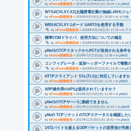
by
eForce技術担当
» 2018年12月05日(水) 18:26 » in
μNet3
WYSACVLXY-XZ(太陽誘電社製の無線LANモジュ
by
eForce技術担当
» 2018年9月24日(月) 18:00 » in
その他
WBSACVLXY-1ボード UART0を使用する手順
by
eForce技術担当
» 2018年9月24日(月) 17:19 » in
ア
標準COMドライバ、使用方法についての補足
by
eForce技術担当
» 2018年9月05日(水) 12:38 » in
μC3
μNet3のTCPスタックからRSTが送信される条
by
eForce技術担当
» 2018年7月27日(金) 13:39 » in
μNet3
コンフィグレータ - 追加ヘッダーファイルで複数
by
eForce技術担当
» 2018年6月21日(木) 14:35 » in
μC3
HTTPクライアント SSL(TLS)に対応していますか
by
eForce技術担当
» 2018年5月16日(水) 11:41 » in
μNet3
ARP操作用のAPIは提供されていますか？
by
eForce技術担当
» 2018年3月14日(水) 11:40 » in
μNet3
μNet3のTCPサーバに接続できません
by
eForce技術担当
» 2017年11月30日(木) 16:43 » in
μNet3
μNet3 TCPソケットのTCPステータスを確認した
by
eForce技術担当
» 2017年11月30日(木) 16:41 » in
μNet3
1472バイトを超えるUDPパケットの送受信が失敗して