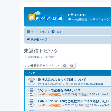
eForum
eForce技術支援ユーザーフォーラ
クイックリンク
FAQ
掲示板トップ
未返信トピック
詳細検索ページに戻る
検索
詳細検索
トピック
割り込みのスタック領域について
by
toka
» 2023年6月07日(水) 15:08 » in
μC3/Compact
ソケットで必要なRAMサイズ
by
eForce技術担当
» 2022年9月16日(金) 12:53 » in
μNet3
LAN, PPP, WLANなど複数のデバイスを扱いたい
by
eForce技術担当
» 2020年10月16日(金) 15:40 » in
μNet3