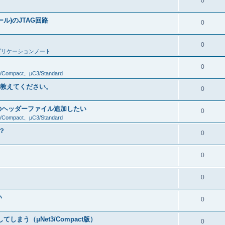
0
ール)のJTAG回路
0
0
プリケーションノート
0
/Compact、μC3/Standard
件を教えてください。
0
のヘッダーファイル追加したい
0
/Compact、μC3/Standard
？
0
0
0
い
0
しまう（μNet3/Compact版）
0