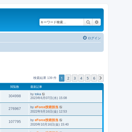
検索
詳細検索
ログイン
1
2
3
4
5
6
次へ
検索結果 139 件
閲覧数
最新記事
by
toka
304998
2023年6月07日(水) 15:08
by
eForce技術担当
276967
2022年9月16日(金) 12:53
by
eForce技術担当
107795
2020年10月16日(金) 15:40