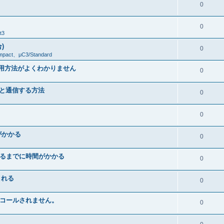
0
0
t3
)
0
mpact、μC3/Standard
使用方法がよくわかりません
0
トと通信する方法
0
0
間がかかる
0
されるまでに時間がかかる
0
される
0
クがコールされません。
0