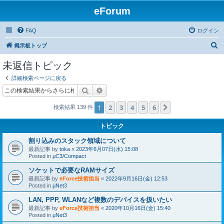
eForum
FAQ
ログイン
検
掲示板トップ
索
未返信トピック
詳細検索ページに戻る
検索
詳細検索
1
2
3
4
5
6
次へ
検索結果 139 件
トピック
割り込みのスタック領域について
最新記事 by
toka
«
2023年6月07日(水) 15:08
Posted in
μC3/Compact
ソケットで必要なRAMサイズ
最新記事 by
eForce技術担当
«
2022年9月16日(金) 12:53
Posted in
μNet3
LAN, PPP, WLANなど複数のデバイスを扱いたい
最新記事 by
eForce技術担当
«
2020年10月16日(金) 15:40
Posted in
μNet3