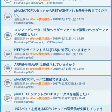
Posted in
μC3/Compact、μC3/Standard
μNet3のTCPスタックからRSTが送信される条件を教えてくださ
い。
最新記事 by
eForce技術担当
«
2018年7月27日(金) 13:39
Posted in
μNet3
コンフィグレータ - 追加ヘッダーファイルで複数のヘッダーファ
イル追加したい
最新記事 by
eForce技術担当
«
2018年6月21日(木) 14:35
Posted in
μC3/Compact、μC3/Standard
HTTPクライアント SSL(TLS)に対応していますか？
最新記事 by
eForce技術担当
«
2018年5月16日(水) 11:41
Posted in
μNet3
ARP操作用のAPIは提供されていますか？
最新記事 by
eForce技術担当
«
2018年3月14日(水) 11:40
Posted in
μNet3
μNet3のTCPサーバに接続できません
最新記事 by
eForce技術担当
«
2017年11月30日(木) 16:43
Posted in
μNet3
μNet3 TCPソケットのTCPステータスを確認したい
最新記事 by
eForce技術担当
«
2017年11月30日(木) 16:41
Posted in
μNet3
1472バイトを超えるUDPパケットの送受信が失敗してしまう