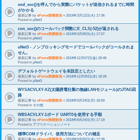
snd_soc()を呼んでから実際にパケットが送信されるまでに時間
がかかる
最新記事 by
eForce技術担当
«
2019年3月12日(火) 17:36
Posted in
μNet3
con_soc()のコールバック関数にE_CLS(-52)が返される
最新記事 by
eForce技術担当
«
2019年3月05日(火) 17:07
Posted in
μNet3
uNet3 - ノンブロッキングモードでコールバックがコールされま
せん。
最新記事 by
eForce技術担当
«
2018年12月07日(金) 20:46
Posted in
μNet3
デフォルトゲートウェイを未設定としたい
最新記事 by
eForce技術担当
«
2018年12月05日(水) 18:26
Posted in
μNet3
WYSACVLXY-XZ(太陽誘電社製の無線LANモジュール)のJTAG回
路
最新記事 by
eForce技術担当
«
2018年9月24日(月) 18:00
Posted in
その他
WBSACVLXY-1ボード UART0を使用する手順
最新記事 by
eForce技術担当
«
2018年9月24日(月) 17:19
Posted in
アプリケーションノート
標準COMドライバ、使用方法についての補足
最新記事 by
eForce技術担当
«
2018年9月05日(水) 12:38