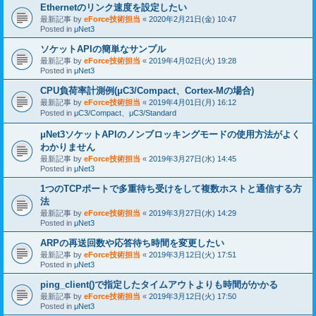
Ethernetのリンク速度を設定したい
最新記事 by
eForce技術担当
«
2020年2月21日(金) 10:47
Posted in
μNet3
ソケットAPIの簡単なサンプル
最新記事 by
eForce技術担当
«
2019年4月02日(火) 19:28
Posted in
μNet3
CPU負荷率計測例(μC3/Compact、Cortex-Mの場合)
最新記事 by
eForce技術担当
«
2019年4月01日(月) 16:12
Posted in
μC3/Compact、μC3/Standard
μNet3ソケットAPIのノンブロッキングモードの使用方法がよく
わかりません
最新記事 by
eForce技術担当
«
2019年3月27日(水) 14:45
Posted in
μNet3
1つのTCPポートで多重待ち受けをして複数ホストと通信する方
法
最新記事 by
eForce技術担当
«
2019年3月27日(水) 14:29
Posted in
μNet3
ARPの再送回数や応答待ち時間を変更したい
最新記事 by
eForce技術担当
«
2019年3月12日(火) 17:51
Posted in
μNet3
ping_client()で指定したタイムアウトよりも時間がかかる
最新記事 by
eForce技術担当
«
2019年3月12日(火) 17:50
Posted in
μNet3