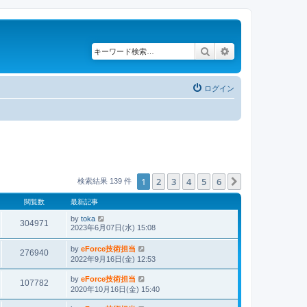
検索
詳細検索
ログイン
1
2
3
4
5
6
次へ
検索結果 139 件
閲覧数
最新記事
by
toka
304971
2023年6月07日(水) 15:08
by
eForce技術担当
276940
2022年9月16日(金) 12:53
by
eForce技術担当
107782
2020年10月16日(金) 15:40