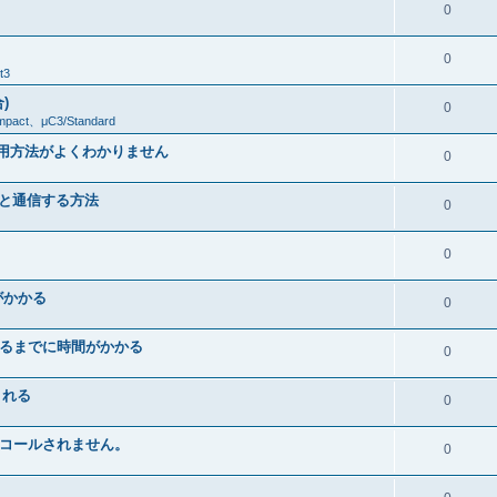
0
0
t3
)
0
mpact、μC3/Standard
使用方法がよくわかりません
0
トと通信する方法
0
0
間がかかる
0
されるまでに時間がかかる
0
される
0
クがコールされません。
0