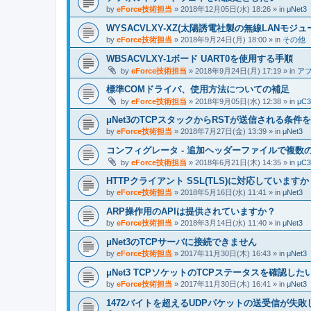
by
eForce技術担当
» 2018年12月05日(水) 18:26 » in
μNet3
WYSACVLXY-XZ(太陽誘電社製の無線LANモジュ
by
eForce技術担当
» 2018年9月24日(月) 18:00 » in
その他
WBSACVLXY-1ボード UART0を使用する手順
by
eForce技術担当
» 2018年9月24日(月) 17:19 » in
ア
標準COMドライバ、使用方法についての補足
by
eForce技術担当
» 2018年9月05日(水) 12:38 » in
μC3
μNet3のTCPスタックからRSTが送信される条
by
eForce技術担当
» 2018年7月27日(金) 13:39 » in
μNet3
コンフィグレータ - 追加ヘッダーファイルで複数
by
eForce技術担当
» 2018年6月21日(木) 14:35 » in
μC3
HTTPクライアント SSL(TLS)に対応していますか
by
eForce技術担当
» 2018年5月16日(水) 11:41 » in
μNet3
ARP操作用のAPIは提供されていますか？
by
eForce技術担当
» 2018年3月14日(水) 11:40 » in
μNet3
μNet3のTCPサーバに接続できません
by
eForce技術担当
» 2017年11月30日(木) 16:43 » in
μNet3
μNet3 TCPソケットのTCPステータスを確認した
by
eForce技術担当
» 2017年11月30日(木) 16:41 » in
μNet3
1472バイトを超えるUDPパケットの送受信が失敗して