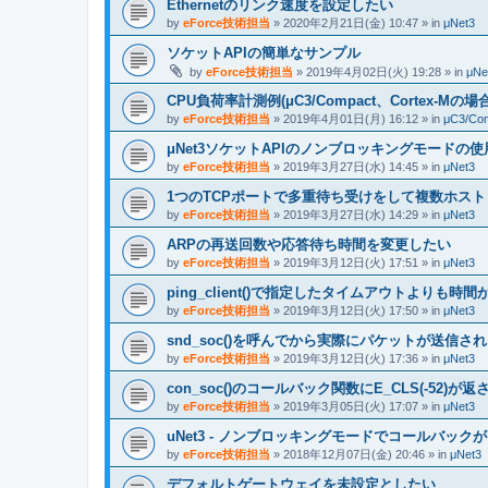
Ethernetのリンク速度を設定したい
by
eForce技術担当
» 2020年2月21日(金) 10:47 » in
μNet3
ソケットAPIの簡単なサンプル
by
eForce技術担当
» 2019年4月02日(火) 19:28 » in
μNe
CPU負荷率計測例(μC3/Compact、Cortex-Mの場合
by
eForce技術担当
» 2019年4月01日(月) 16:12 » in
μC3/Co
μNet3ソケットAPIのノンブロッキングモードの
by
eForce技術担当
» 2019年3月27日(水) 14:45 » in
μNet3
1つのTCPポートで多重待ち受けをして複数ホス
by
eForce技術担当
» 2019年3月27日(水) 14:29 » in
μNet3
ARPの再送回数や応答待ち時間を変更したい
by
eForce技術担当
» 2019年3月12日(火) 17:51 » in
μNet3
ping_client()で指定したタイムアウトよりも時
by
eForce技術担当
» 2019年3月12日(火) 17:50 » in
μNet3
snd_soc()を呼んでから実際にパケットが送信
by
eForce技術担当
» 2019年3月12日(火) 17:36 » in
μNet3
con_soc()のコールバック関数にE_CLS(-52)が返
by
eForce技術担当
» 2019年3月05日(火) 17:07 » in
μNet3
uNet3 - ノンブロッキングモードでコールバッ
by
eForce技術担当
» 2018年12月07日(金) 20:46 » in
μNet3
デフォルトゲートウェイを未設定としたい