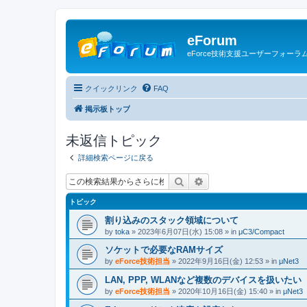
eForum
eForce技術支援ユーザーフォーラ
クイックリンク
FAQ
掲示板トップ
未返信トピック
詳細検索ページに戻る
検索
詳細検索
トピック
割り込みのスタック領域について
by
toka
» 2023年6月07日(水) 15:08 » in
μC3/Compact
ソケットで必要なRAMサイズ
by
eForce技術担当
» 2022年9月16日(金) 12:53 » in
μNet3
LAN, PPP, WLANなど複数のデバイスを扱いたい
by
eForce技術担当
» 2020年10月16日(金) 15:40 » in
μNet3