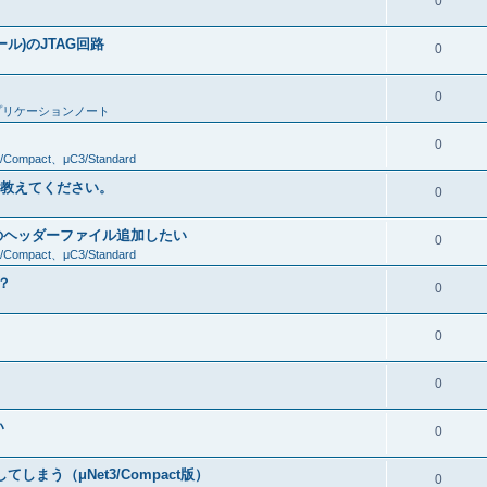
0
ール)のJTAG回路
0
0
プリケーションノート
0
/Compact、μC3/Standard
件を教えてください。
0
のヘッダーファイル追加したい
0
/Compact、μC3/Standard
？
0
0
0
い
0
しまう（μNet3/Compact版）
0