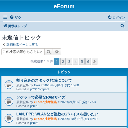
eForum
FAQ
ログイン
検
掲示板トップ
索
未返信トピック
詳細検索ページに戻る
検索
詳細検索
1
2
3
4
5
6
次へ
検索結果 139 件
トピック
割り込みのスタック領域について
最新記事 by
toka
«
2023年6月07日(水) 15:08
Posted in
μC3/Compact
ソケットで必要なRAMサイズ
最新記事 by
eForce技術担当
«
2022年9月16日(金) 12:53
Posted in
μNet3
LAN, PPP, WLANなど複数のデバイスを扱いたい
最新記事 by
eForce技術担当
«
2020年10月16日(金) 15:40
Posted in
μNet3