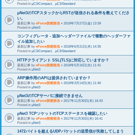
Posted in
μC3/Compact、μC3/Standard
μNet3のTCPスタックからRSTが送信される条件を教えてくださ
い。
最新記事 by
eForce技術担当
«
2018年7月27日(金) 13:39
Posted in
μNet3
コンフィグレータ - 追加ヘッダーファイルで複数のヘッダーファ
イル追加したい
最新記事 by
eForce技術担当
«
2018年6月21日(木) 14:35
Posted in
μC3/Compact、μC3/Standard
HTTPクライアント SSL(TLS)に対応していますか？
最新記事 by
eForce技術担当
«
2018年5月16日(水) 11:41
Posted in
μNet3
ARP操作用のAPIは提供されていますか？
最新記事 by
eForce技術担当
«
2018年3月14日(水) 11:40
Posted in
μNet3
μNet3のTCPサーバに接続できません
最新記事 by
eForce技術担当
«
2017年11月30日(木) 16:43
Posted in
μNet3
μNet3 TCPソケットのTCPステータスを確認したい
最新記事 by
eForce技術担当
«
2017年11月30日(木) 16:41
Posted in
μNet3
1472バイトを超えるUDPパケットの送受信が失敗してしまう