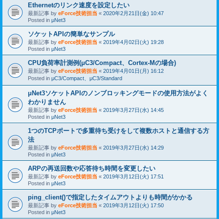
Ethernetのリンク速度を設定したい
最新記事 by
eForce技術担当
«
2020年2月21日(金) 10:47
Posted in
μNet3
ソケットAPIの簡単なサンプル
最新記事 by
eForce技術担当
«
2019年4月02日(火) 19:28
Posted in
μNet3
CPU負荷率計測例(μC3/Compact、Cortex-Mの場合)
最新記事 by
eForce技術担当
«
2019年4月01日(月) 16:12
Posted in
μC3/Compact、μC3/Standard
μNet3ソケットAPIのノンブロッキングモードの使用方法がよく
わかりません
最新記事 by
eForce技術担当
«
2019年3月27日(水) 14:45
Posted in
μNet3
1つのTCPポートで多重待ち受けをして複数ホストと通信する方
法
最新記事 by
eForce技術担当
«
2019年3月27日(水) 14:29
Posted in
μNet3
ARPの再送回数や応答待ち時間を変更したい
最新記事 by
eForce技術担当
«
2019年3月12日(火) 17:51
Posted in
μNet3
ping_client()で指定したタイムアウトよりも時間がかかる
最新記事 by
eForce技術担当
«
2019年3月12日(火) 17:50
Posted in
μNet3