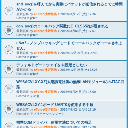
snd_soc()を呼んでから実際にパケットが送信されるまでに時間
がかかる
最新記事 by
eForce技術担当
«
2019年3月12日(火) 17:36
Posted in
μNet3
con_soc()のコールバック関数にE_CLS(-52)が返される
最新記事 by
eForce技術担当
«
2019年3月05日(火) 17:07
Posted in
μNet3
uNet3 - ノンブロッキングモードでコールバックがコールされま
せん。
最新記事 by
eForce技術担当
«
2018年12月07日(金) 20:46
Posted in
μNet3
デフォルトゲートウェイを未設定としたい
最新記事 by
eForce技術担当
«
2018年12月05日(水) 18:26
Posted in
μNet3
WYSACVLXY-XZ(太陽誘電社製の無線LANモジュール)のJTAG回
路
最新記事 by
eForce技術担当
«
2018年9月24日(月) 18:00
Posted in
その他
WBSACVLXY-1ボード UART0を使用する手順
最新記事 by
eForce技術担当
«
2018年9月24日(月) 17:19
Posted in
アプリケーションノート
標準COMドライバ、使用方法についての補足
最新記事 by
eForce技術担当
«
2018年9月05日(水) 12:38