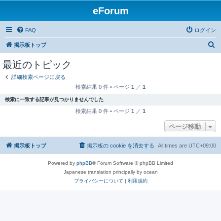
eForum
FAQ
ログイン
検
掲示板トップ
索
最近のトピック
詳細検索ページに戻る
検索結果 0 件 • ページ
1
／
1
検索に一致する記事が見つかりませんでした
検索結果 0 件 • ページ
1
／
1
ページ移動
掲示板トップ
掲示板の cookie を消去する
All times are
UTC+09:00
Powered by
phpBB
® Forum Software © phpBB Limited
Japanese translation principally by ocean
プライバシーについて
|
利用規約