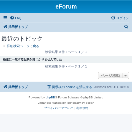
eForum
FAQ
ログイン
検
掲示板トップ
索
最近のトピック
詳細検索ページに戻る
検索結果 0 件 • ページ
1
／
1
検索に一致する記事が見つかりませんでした
検索結果 0 件 • ページ
1
／
1
ページ移動
掲示板トップ
掲示板の cookie を消去する
All times are
UTC+09:00
Powered by
phpBB
® Forum Software © phpBB Limited
Japanese translation principally by ocean
プライバシーについて
|
利用規約