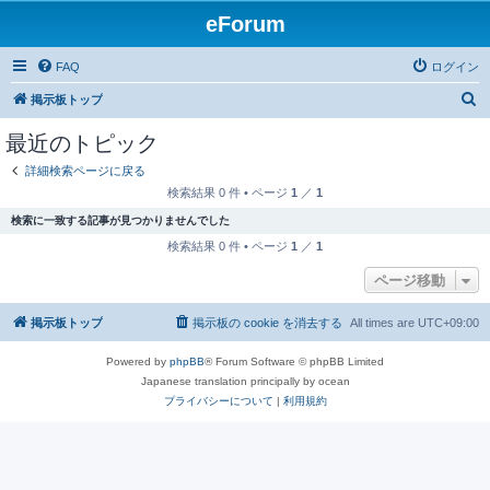
eForum
FAQ
ログイン
検
掲示板トップ
索
最近のトピック
詳細検索ページに戻る
検索結果 0 件 • ページ
1
／
1
検索に一致する記事が見つかりませんでした
検索結果 0 件 • ページ
1
／
1
ページ移動
掲示板トップ
掲示板の cookie を消去する
All times are
UTC+09:00
Powered by
phpBB
® Forum Software © phpBB Limited
Japanese translation principally by ocean
プライバシーについて
|
利用規約