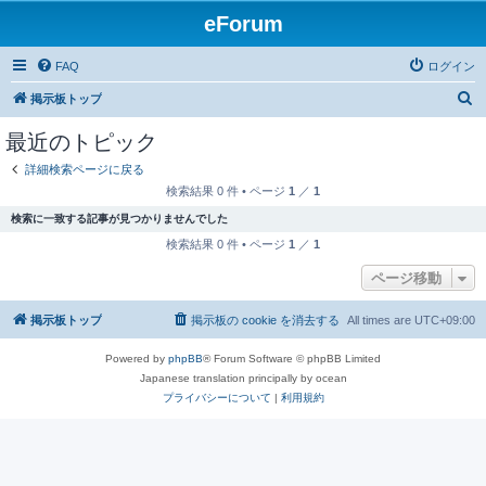
eForum
FAQ
ログイン
検
掲示板トップ
索
最近のトピック
詳細検索ページに戻る
検索結果 0 件 • ページ
1
／
1
検索に一致する記事が見つかりませんでした
検索結果 0 件 • ページ
1
／
1
ページ移動
掲示板トップ
掲示板の cookie を消去する
All times are
UTC+09:00
Powered by
phpBB
® Forum Software © phpBB Limited
Japanese translation principally by ocean
プライバシーについて
|
利用規約