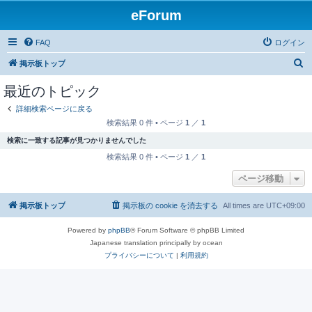
eForum
FAQ
ログイン
検
掲示板トップ
索
最近のトピック
詳細検索ページに戻る
検索結果 0 件 • ページ
1
／
1
検索に一致する記事が見つかりませんでした
検索結果 0 件 • ページ
1
／
1
ページ移動
掲示板トップ
掲示板の cookie を消去する
All times are
UTC+09:00
Powered by
phpBB
® Forum Software © phpBB Limited
Japanese translation principally by ocean
プライバシーについて
|
利用規約