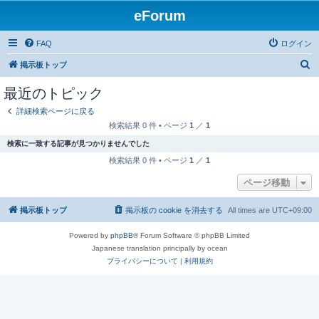
eForum
FAQ
ログイン
検
掲示板トップ
索
最近のトピック
詳細検索ページに戻る
検索結果 0 件 • ページ
1
／
1
検索に一致する記事が見つかりませんでした
検索結果 0 件 • ページ
1
／
1
ページ移動
掲示板トップ
掲示板の cookie を消去する
All times are
UTC+09:00
Powered by
phpBB
® Forum Software © phpBB Limited
Japanese translation principally by ocean
プライバシーについて
|
利用規約