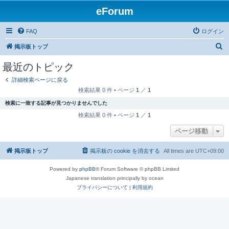
eForum
FAQ
ログイン
検
掲示板トップ
索
最近のトピック
詳細検索ページに戻る
検索結果 0 件 • ページ
1
／
1
検索に一致する記事が見つかりませんでした
検索結果 0 件 • ページ
1
／
1
ページ移動
掲示板トップ
掲示板の cookie を消去する
All times are
UTC+09:00
Powered by
phpBB
® Forum Software © phpBB Limited
Japanese translation principally by ocean
プライバシーについて
|
利用規約