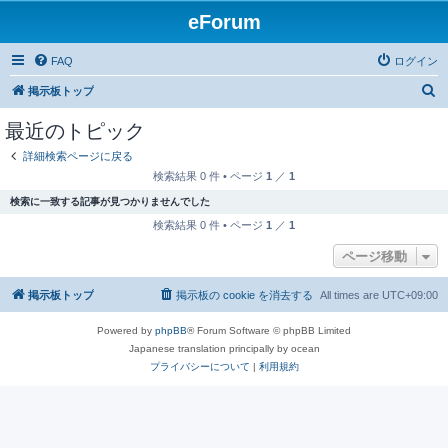
eForum
FAQ
ログイン
検
掲示板トップ
索
最近のトピック
詳細検索ページに戻る
検索結果 0 件 • ページ
1
／
1
検索に一致する記事が見つかりませんでした
検索結果 0 件 • ページ
1
／
1
ページ移動
掲示板トップ
掲示板の cookie を消去する
All times are
UTC+09:00
Powered by
phpBB
® Forum Software © phpBB Limited
Japanese translation principally by ocean
プライバシーについて
|
利用規約