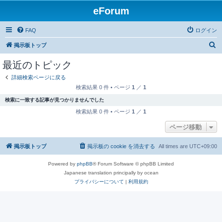
eForum
FAQ
ログイン
検
掲示板トップ
索
最近のトピック
詳細検索ページに戻る
検索結果 0 件 • ページ
1
／
1
検索に一致する記事が見つかりませんでした
検索結果 0 件 • ページ
1
／
1
ページ移動
掲示板トップ
掲示板の cookie を消去する
All times are
UTC+09:00
Powered by
phpBB
® Forum Software © phpBB Limited
Japanese translation principally by ocean
プライバシーについて
|
利用規約