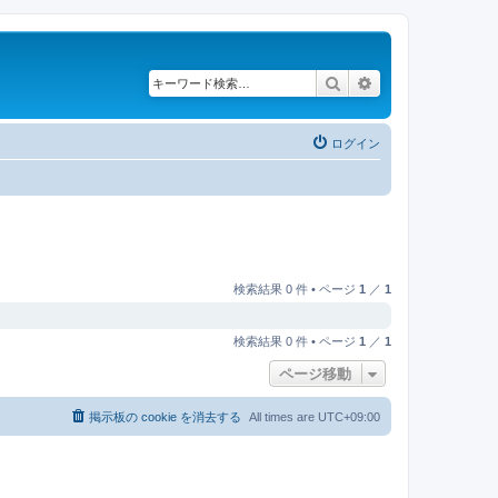
検索
詳細検索
ログイン
検索結果 0 件 • ページ
1
／
1
検索結果 0 件 • ページ
1
／
1
ページ移動
掲示板の cookie を消去する
All times are
UTC+09:00