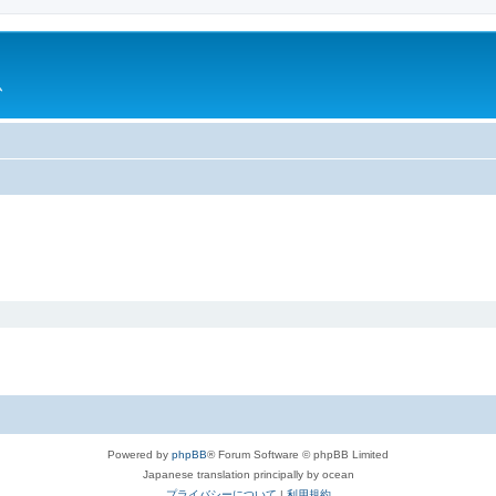
ム
Powered by
phpBB
® Forum Software © phpBB Limited
Japanese translation principally by ocean
プライバシーについて
|
利用規約