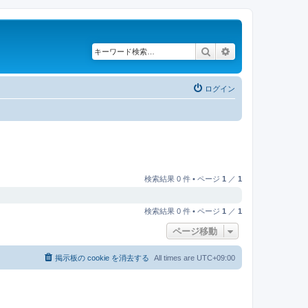
検索
詳細検索
ログイン
検索結果 0 件 • ページ
1
／
1
検索結果 0 件 • ページ
1
／
1
ページ移動
掲示板の cookie を消去する
All times are
UTC+09:00