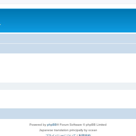
ム
Powered by
phpBB
® Forum Software © phpBB Limited
Japanese translation principally by ocean
プライバシーについて
|
利用規約