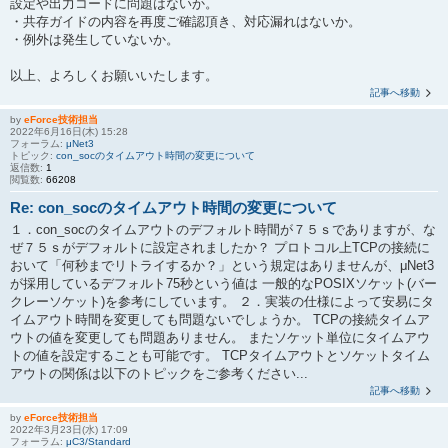
設定や出力コードに問題はないか。
・共存ガイドの内容を再度ご確認頂き、対応漏れはないか。
・例外は発生していないか。
以上、よろしくお願いいたします。
記事へ移動
by
eForce技術担当
2022年6月16日(木) 15:28
フォーラム:
μNet3
トピック:
con_socのタイムアウト時間の変更について
返信数:
1
閲覧数:
66208
Re: con_socのタイムアウト時間の変更について
１．con_socのタイムアウトのデフォルト時間が７５ｓでありますが、な
ぜ７５ｓがデフォルトに設定されましたか？ プロトコル上TCPの接続に
おいて「何秒までリトライするか？」という規定はありませんが、μNet3
が採用しているデフォルト75秒という値は 一般的なPOSIXソケット(バー
クレーソケット)を参考にしています。 ２．実装の仕様によって安易にタ
イムアウト時間を変更しても問題ないでしょうか。 TCPの接続タイムア
ウトの値を変更しても問題ありません。 またソケット単位にタイムアウ
トの値を設定することも可能です。 TCPタイムアウトとソケットタイム
アウトの関係は以下のトピックをご参考ください...
記事へ移動
by
eForce技術担当
2022年3月23日(水) 17:09
フォーラム:
μC3/Standard