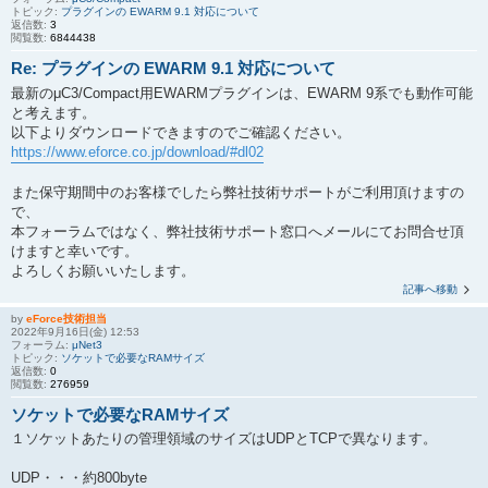
トピック:
プラグインの EWARM 9.1 対応について
返信数:
3
閲覧数:
6844438
Re: プラグインの EWARM 9.1 対応について
最新のμC3/Compact用EWARMプラグインは、EWARM 9系でも動作可能
と考えます。
以下よりダウンロードできますのでご確認ください。
https://www.eforce.co.jp/download/#dl02
また保守期間中のお客様でしたら弊社技術サポートがご利用頂けますの
で、
本フォーラムではなく、弊社技術サポート窓口へメールにてお問合せ頂
けますと幸いです。
よろしくお願いいたします。
記事へ移動
by
eForce技術担当
2022年9月16日(金) 12:53
フォーラム:
μNet3
トピック:
ソケットで必要なRAMサイズ
返信数:
0
閲覧数:
276959
ソケットで必要なRAMサイズ
１ソケットあたりの管理領域のサイズはUDPとTCPで異なります。
UDP・・・約800byte