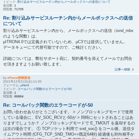
トピック:
割り込みサービスルーチン内からメールボックスへの送信について
返信数:
1
閲覧数:
71705
Re: 割り込みサービスルーチン内からメールボックスへの送信
について
割り込みサービスルーチン内から、メールボックスへの送信（isnd_mbx
のような関数）は、
μITRON4.0では定義されていないため、μC3では提供していません。
データキューにて代替可能ですので、ご検討ください。
詳細については、弊社サポート宛に、契約番号を添えてメールでお問合
せ頂きますようお願い致します。
記事へ移動
by
eForce技術担当
2021年12月21日(火) 11:20
フォーラム:
μNet3
トピック:
コールバック関数のエラーコードが-50
返信数:
1
閲覧数:
66864
Re: コールバック関数のエラーコードが-50
お問い合わせありがとうございます。 > ノンブロッキングモードで使用
している場合に、EV_SOC_RCVと-50が > 同時にセットされることはあ
りますでしょうか？ ノンブロッキングモードで E_TMOUT を返却するの
は次の場合です。 ① TCPソケット利用で snd_soc() をコール後、送信タ
イムアウト時間 (CFG_TCP_SND_TMO==既定64秒) 経過後も対向相手か