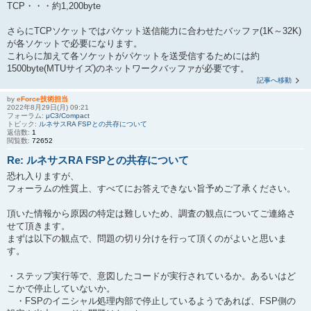
TCP・・・約1,200byte
さらにTCPソケットではパケット送信能力に合わせたバッファ(1K～32K)
が各ソケットで必要になります。
これらに加えて各ソケットがパケットを送受信するためには約
1500byte(MTUサイズ)のネットワークバッファが必要です。
記事へ移動
by
eForce技術担当
2022年8月29日(月) 09:21
フォーラム:
μC3/Compact
トピック:
ルネサスRA FSPとの共存について
返信数:
1
閲覧数:
72652
Re: ルネサスRA FSPとの共存について
恐れ入りますが、
フォーラムの性質上、すべてにお答えできない旨予めご了承ください。
頂いた情報から原因の特定は難しいため、調査の観点についてご連絡さ
せて頂きます。
まずは以下の観点で、問題の切り分けを行って頂くのがよいと思いま
す。
・ステップ実行等で、意図したコードが実行されているか。あるいはど
こかで停止していないか。
・FSPのイニシャル処理内部で停止しているようであれば、FSP側の