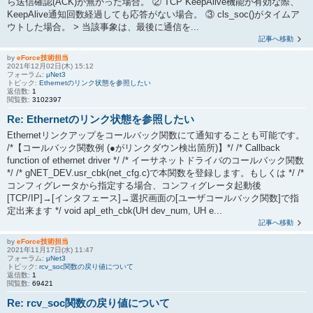
ら送信確認(ACK)が無かった場合。 ② TCP KeepAlive機能が有効な際、
KeepAlive通知回数経過しても応答がない場合。 ③ cls_soc()がタイムア
ウトした場合。 > 当該事象は、最後に通信を...
記事へ移動
by
eForce技術担当
2021年12月02日(木) 15:12
フォーラム:
μNet3
トピック:
Ethernetのリンク状態を参照したい
返信数:
1
閲覧数:
3102397
Re: Ethernetのリンク状態を参照したい
Ethernetリンクアップをコールバック関数にて通知することも可能です。
/*【コールバック関数例 (●がリンクダウン検出箇所)】*/ /* Callback
function of ethernet driver */ /* イーサネットドライバのコールバック関数
*/ /* gNET_DEV.usr_cbk(net_cfg.c)で本関数を登録します。もしくは */ /*
コンフィグレータから指定する場合、コンフィグレータ起動後
[TCP/IP]→[インタフェース]→選択画面の[ユーザコールバック関数]で指
定出来ます */ void apl_eth_cbk(UH dev_num, UH e...
記事へ移動
by
eForce技術担当
2021年11月17日(水) 11:47
フォーラム:
μNet3
トピック:
rcv_soc関数の戻り値について
返信数:
1
閲覧数:
69421
Re: rcv_soc関数の戻り値について