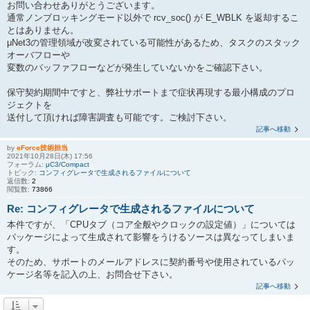
お問い合わせありがとうございます。
通常ノンブロッキングモード以外で rcv_soc() が E_WBLK を返却するこ
とはありません。
μNet3の管理領域が改変されている可能性があるため、タスクのスタック
オーバフローや
変数のバッファフローなどが発生していないかをご確認下さい。
保守契約期間中ですと、弊社サポートまで症状再現する最小構成のプロ
ジェクトを
送付して頂ければ障害調査も可能です。ご検討下さい。
記事へ移動
by
eForce技術担当
2021年10月28日(木) 17:56
フォーラム:
μC3/Compact
トピック:
コンフィグレータで生成されるファイルについて
返信数:
2
閲覧数:
73866
Re: コンフィグレータで生成されるファイルについて
本件ですが、「CPUタブ（コア全般やクロックの設定値）」については
パッケージによって生成されて影響をうけるソースは異なってしまいま
す。
そのため、サポートのメールアドレスに契約番号や使用されているパッ
ケージ名等を記入の上、お問合せ下さい。
記事へ移動