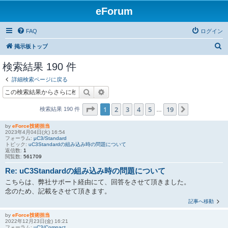
eForum
FAQ
ログイン
検
掲示板トップ
索
検索結果 190 件
詳細検索ページに戻る
検索
詳細検索
ページ
1
／
19
1
2
3
4
5
19
次へ
検索結果 190 件
…
by
eForce技術担当
2023年4月04日(火) 16:54
フォーラム:
μC3/Standard
トピック:
uC3Standardの組み込み時の問題について
返信数:
1
閲覧数:
561709
Re: uC3Standardの組み込み時の問題について
こちらは、弊社サポート経由にて、回答をさせて頂きました。
念のため、記載をさせて頂きます。
記事へ移動
by
eForce技術担当
2022年12月23日(金) 16:21
フォーラム:
μC3/Compact