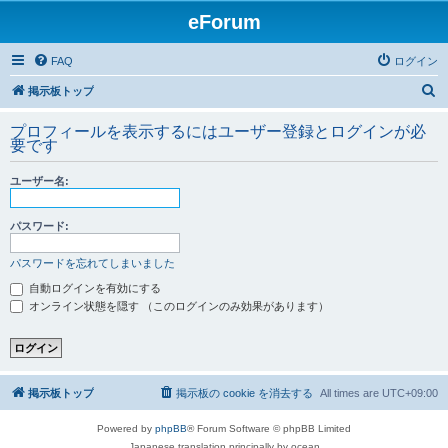
eForum
FAQ
ログイン
検
掲示板トップ
索
プロフィールを表示するにはユーザー登録とログインが必
要です
ユーザー名:
パスワード:
パスワードを忘れてしまいました
自動ログインを有効にする
オンライン状態を隠す （このログインのみ効果があります）
掲示板トップ
掲示板の cookie を消去する
All times are
UTC+09:00
Powered by
phpBB
® Forum Software © phpBB Limited
Japanese translation principally by ocean