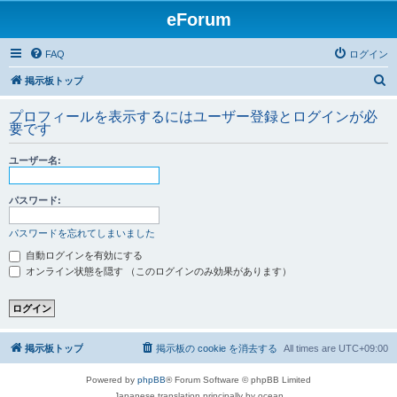
eForum
FAQ
ログイン
検
掲示板トップ
索
プロフィールを表示するにはユーザー登録とログインが必
要です
ユーザー名:
パスワード:
パスワードを忘れてしまいました
自動ログインを有効にする
オンライン状態を隠す （このログインのみ効果があります）
掲示板トップ
掲示板の cookie を消去する
All times are
UTC+09:00
Powered by
phpBB
® Forum Software © phpBB Limited
Japanese translation principally by ocean