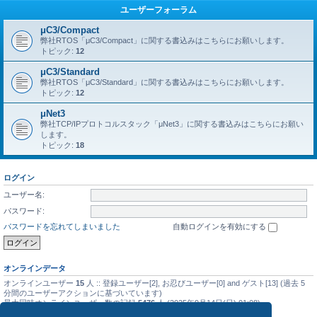
ユーザーフォーラム
μC3/Compact
弊社RTOS「μC3/Compact」に関する書込みはこちらにお願いします。
トピック:
12
μC3/Standard
弊社RTOS「μC3/Standard」に関する書込みはこちらにお願いします。
トピック:
12
μNet3
弊社TCP/IPプロトコルスタック「μNet3」に関する書込みはこちらにお願い
します。
トピック:
18
ログイン
ユーザー名:
パスワード:
パスワードを忘れてしまいました
自動ログインを有効にする
オンラインデータ
オンラインユーザー
15
人 :: 登録ユーザー[2], お忍びユーザー[0] and ゲスト[13] (過去 5
分間のユーザーアクションに基づいています)
最大同時オンラインユーザー数の記録
5476
人 (2025年9月14日(日) 01:08)