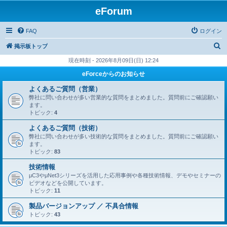
eForum
FAQ
ログイン
検
掲示板トップ
索
現在時刻 - 2026年8月09日(日) 12:24
eForceからのお知らせ
よくあるご質問（営業）
弊社に問い合わせが多い営業的な質問をまとめました。質問前にご確認願い
ます。
トピック:
4
よくあるご質問（技術）
弊社に問い合わせが多い技術的な質問をまとめました。質問前にご確認願い
ます。
トピック:
83
技術情報
μC3やμNet3シリーズを活用した応用事例や各種技術情報、デモやセミナーの
ビデオなどを公開しています。
トピック:
11
製品バージョンアップ ／ 不具合情報
トピック:
43