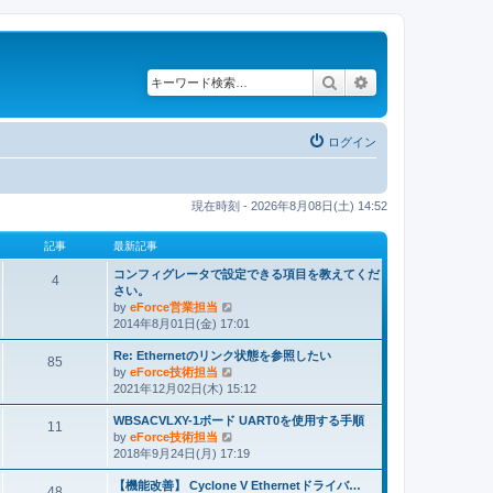
検索
詳細検索
ログイン
現在時刻 - 2026年8月08日(土) 14:52
記事
最新記事
コンフィグレータで設定できる項目を教えてくだ
4
さい。
by
eForce営業担当
最
2014年8月01日(金) 17:01
新
記
Re: Ethernetのリンク状態を参照したい
事
85
by
eForce技術担当
最
2021年12月02日(木) 15:12
新
記
WBSACVLXY-1ボード UART0を使用する手順
事
11
by
eForce技術担当
最
2018年9月24日(月) 17:19
新
記
【機能改善】 Cyclone V Ethernetドライバ…
事
48