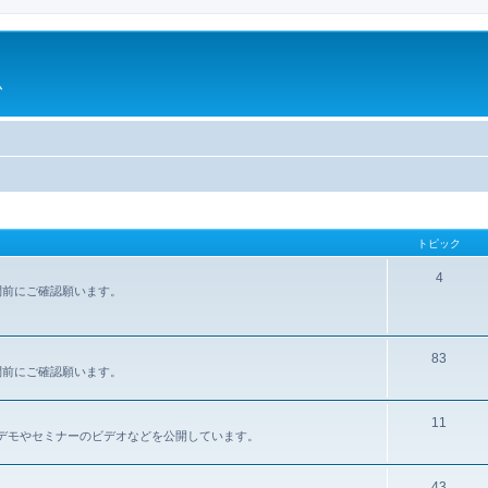
ム
トピック
4
問前にご確認願います。
83
問前にご確認願います。
11
報、デモやセミナーのビデオなどを公開しています。
43