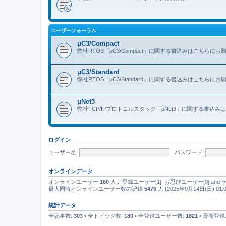
ユーザーフォーラム
μC3/Compact
弊社RTOS「μC3/Compact」に関する書込みはこちらに
μC3/Standard
弊社RTOS「μC3/Standard」に関する書込みはこちらに
μNet3
弊社TCP/IPプロトコルスタック「μNet3」に関する書込
ログイン
ユーザー名:
パスワード:
オンラインデータ
オンラインユーザー
160
人 :: 登録ユーザー[1], お忍びユーザー[0] a
最大同時オンラインユーザー数の記録
5476
人 (2025年9月14日(日) 01:0
統計データ
全記事数:
303
• 全トピック数:
180
• 全登録ユーザー数:
1821
• 最新登