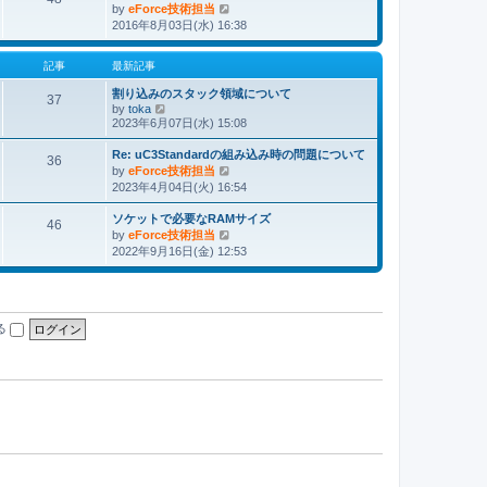
by
eForce技術担当
最
2016年8月03日(水) 16:38
新
記
事
記事
最新記事
割り込みのスタック領域について
37
by
toka
最
2023年6月07日(水) 15:08
新
記
Re: uC3Standardの組み込み時の問題について
事
36
by
eForce技術担当
最
2023年4月04日(火) 16:54
新
記
ソケットで必要なRAMサイズ
事
46
by
eForce技術担当
最
2022年9月16日(金) 12:53
新
記
事
る