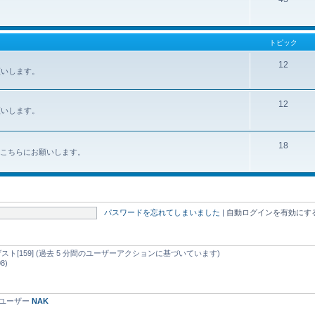
トピック
12
お願いします。
12
お願いします。
18
みはこちらにお願いします。
パスワードを忘れてしまいました
|
自動ログインを有効にす
nd ゲスト[159] (過去 5 分間のユーザーアクションに基づいています)
8)
録ユーザー
NAK