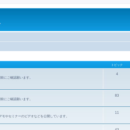
ム
トピック
4
問前にご確認願います。
83
問前にご確認願います。
11
報、デモやセミナーのビデオなどを公開しています。
43