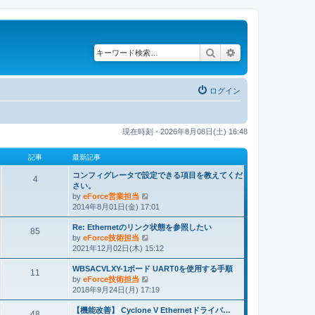
検索
詳細検索
ログイン
現在時刻 - 2026年8月08日(土) 16:48
記事
最新記事
コンフィグレータで設定できる項目を教えてくだ
4
さい。
by
eForce営業担当
最
2014年8月01日(金) 17:01
新
記
Re: Ethernetのリンク状態を参照したい
事
85
by
eForce技術担当
最
2021年12月02日(木) 15:12
新
記
WBSACVLXY-1ボード UART0を使用する手順
事
11
by
eForce技術担当
最
2018年9月24日(月) 17:19
新
記
【機能改善】 Cyclone V Ethernetドライバ…
事
48