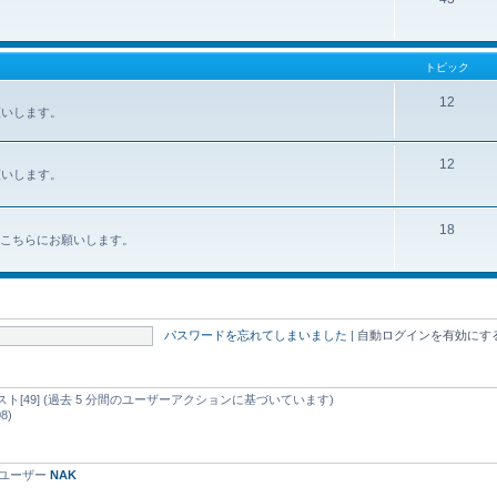
トピック
12
お願いします。
12
お願いします。
18
みはこちらにお願いします。
パスワードを忘れてしまいました
|
自動ログインを有効にす
d ゲスト[49] (過去 5 分間のユーザーアクションに基づいています)
8)
録ユーザー
NAK