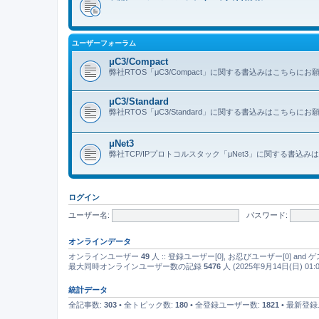
ユーザーフォーラム
μC3/Compact
弊社RTOS「μC3/Compact」に関する書込みはこちらに
μC3/Standard
弊社RTOS「μC3/Standard」に関する書込みはこちらに
μNet3
弊社TCP/IPプロトコルスタック「μNet3」に関する書込
ログイン
ユーザー名:
パスワード:
オンラインデータ
オンラインユーザー
49
人 :: 登録ユーザー[0], お忍びユーザー[0] an
最大同時オンラインユーザー数の記録
5476
人 (2025年9月14日(日) 01:0
統計データ
全記事数:
303
• 全トピック数:
180
• 全登録ユーザー数:
1821
• 最新登