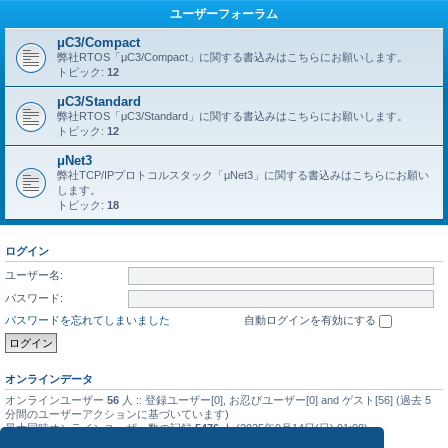
ユーザーフォーラム
μC3/Compact
弊社RTOS「μC3/Compact」に関する書込みはこちらにお願いします。
トピック:
12
μC3/Standard
弊社RTOS「μC3/Standard」に関する書込みはこちらにお願いします。
トピック:
12
μNet3
弊社TCP/IPプロトコルスタック「μNet3」に関する書込みはこちらにお願い
します。
トピック:
18
ログイン
ユーザー名:
パスワード:
パスワードを忘れてしまいました
自動ログインを有効にする
オンラインデータ
オンラインユーザー
56
人 :: 登録ユーザー[0], お忍びユーザー[0] and ゲスト[56] (過去 5
分間のユーザーアクションに基づいています)
最大同時オンラインユーザー数の記録
5476
人 (2025年9月14日(日) 01:08)