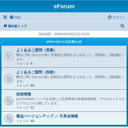
eForum
FAQ
ログイン
検
掲示板トップ
索
現在時刻 - 2026年8月09日(日) 02:54
eForceからのお知らせ
よくあるご質問（営業）
弊社に問い合わせが多い営業的な質問をまとめました。質問前にご確認願い
ます。
トピック:
4
よくあるご質問（技術）
弊社に問い合わせが多い技術的な質問をまとめました。質問前にご確認願い
ます。
トピック:
83
技術情報
μC3やμNet3シリーズを活用した応用事例や各種技術情報、デモやセミナーの
ビデオなどを公開しています。
トピック:
11
製品バージョンアップ ／ 不具合情報
トピック:
43