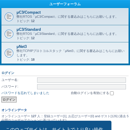
ユーザーフォーラム
μC3/Compact
弊社RTOS「μC3/Compact」に関する書込みはこちらにお願いします。
トピック:
12
μC3/Standard
弊社RTOS「μC3/Standard」に関する書込みはこちらにお願いします。
トピック:
12
μNet3
弊社TCP/IPプロトコルスタック「μNet3」に関する書込みはこちらにお願い
します。
トピック:
18
ログイン
ユーザー名:
パスワード:
パスワードを忘れてしまいました
自動ログインを有効にする
オンラインデータ
オンラインユーザー
127
人 :: 登録ユーザー[1], お忍びユーザー[0] and ゲスト[126] (過去 5
分間のユーザーアクションに基づいています)
最大同時オンラインユーザー数の記録
5476
人 (2025年9月14日(日) 01:08)
このウェブサイトは、サイト上でより良い操作