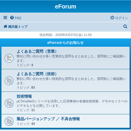
eForum
FAQ
ログイン
検
掲示板トップ
索
現在時刻 - 2026年8月07日(金) 11:59
eForceからのお知らせ
よくあるご質問（営業）
弊社に問い合わせが多い営業的な質問をまとめました。質問前にご確認願い
ます。
トピック:
4
よくあるご質問（技術）
弊社に問い合わせが多い技術的な質問をまとめました。質問前にご確認願い
ます。
トピック:
83
技術情報
μC3やμNet3シリーズを活用した応用事例や各種技術情報、デモやセミナーの
ビデオなどを公開しています。
トピック:
11
製品バージョンアップ ／ 不具合情報
トピック:
43