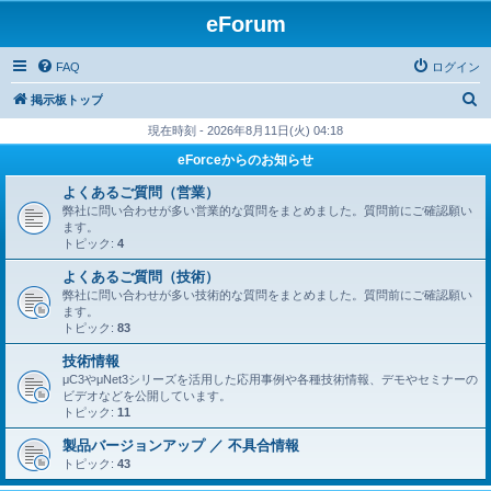
eForum
FAQ
ログイン
検
掲示板トップ
索
現在時刻 - 2026年8月11日(火) 04:18
eForceからのお知らせ
よくあるご質問（営業）
弊社に問い合わせが多い営業的な質問をまとめました。質問前にご確認願い
ます。
トピック:
4
よくあるご質問（技術）
弊社に問い合わせが多い技術的な質問をまとめました。質問前にご確認願い
ます。
トピック:
83
技術情報
μC3やμNet3シリーズを活用した応用事例や各種技術情報、デモやセミナーの
ビデオなどを公開しています。
トピック:
11
製品バージョンアップ ／ 不具合情報
トピック:
43