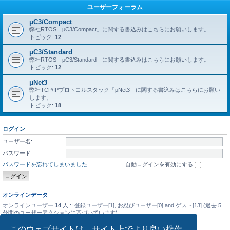
ユーザーフォーラム
μC3/Compact
弊社RTOS「μC3/Compact」に関する書込みはこちらにお願いします。
トピック:
12
μC3/Standard
弊社RTOS「μC3/Standard」に関する書込みはこちらにお願いします。
トピック:
12
μNet3
弊社TCP/IPプロトコルスタック「μNet3」に関する書込みはこちらにお願い
します。
トピック:
18
ログイン
ユーザー名:
パスワード:
パスワードを忘れてしまいました
自動ログインを有効にする
オンラインデータ
オンラインユーザー
14
人 :: 登録ユーザー[1], お忍びユーザー[0] and ゲスト[13] (過去 5
分間のユーザーアクションに基づいています)
最大同時オンラインユーザー数の記録
5476
人 (2025年9月14日(日) 01:08)
このウェブサイトは、サイト上でより良い操作