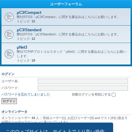
ユーザーフォーラム
μC3/Compact
弊社RTOS「μC3/Compact」に関する書込みはこちらにお願いします。
トピック:
12
μC3/Standard
弊社RTOS「μC3/Standard」に関する書込みはこちらにお願いします。
トピック:
12
μNet3
弊社TCP/IPプロトコルスタック「μNet3」に関する書込みはこちらにお願い
します。
トピック:
18
ログイン
ユーザー名:
パスワード:
パスワードを忘れてしまいました
自動ログインを有効にする
オンラインデータ
オンラインユーザー
44
人 :: 登録ユーザー[1], お忍びユーザー[0] and ゲスト[43] (過去 5
分間のユーザーアクションに基づいています)
最大同時オンラインユーザー数の記録
5476
人 (2025年9月14日(日) 01:08)
このウェブサイトは、サイト上でより良い操作