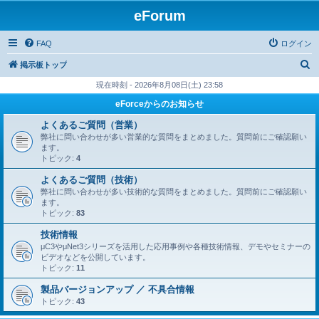
eForum
FAQ
ログイン
検
掲示板トップ
索
現在時刻 - 2026年8月08日(土) 23:58
eForceからのお知らせ
よくあるご質問（営業）
弊社に問い合わせが多い営業的な質問をまとめました。質問前にご確認願い
ます。
トピック:
4
よくあるご質問（技術）
弊社に問い合わせが多い技術的な質問をまとめました。質問前にご確認願い
ます。
トピック:
83
技術情報
μC3やμNet3シリーズを活用した応用事例や各種技術情報、デモやセミナーの
ビデオなどを公開しています。
トピック:
11
製品バージョンアップ ／ 不具合情報
トピック:
43