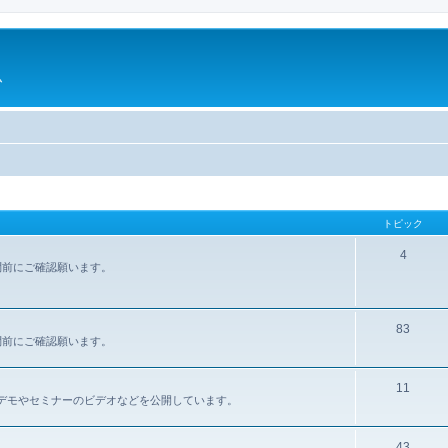
ム
トピック
4
問前にご確認願います。
83
問前にご確認願います。
11
報、デモやセミナーのビデオなどを公開しています。
43