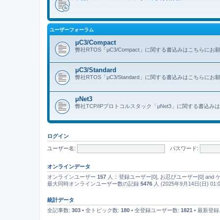
ユーザーフォーラム
μC3/Compact
弊社RTOS「μC3/Compact」に関する書込みはこちらに
μC3/Standard
弊社RTOS「μC3/Standard」に関する書込みはこちらに
μNet3
弊社TCP/IPプロトコルスタック「μNet3」に関する書込
ログイン
ユーザー名:
パスワード:
オンラインデータ
オンラインユーザー
157
人 :: 登録ユーザー[0], お忍びユーザー[0] a
最大同時オンラインユーザー数の記録
5476
人 (2025年9月14日(日) 01:0
統計データ
全記事数:
303
• 全トピック数:
180
• 全登録ユーザー数:
1821
• 最新登