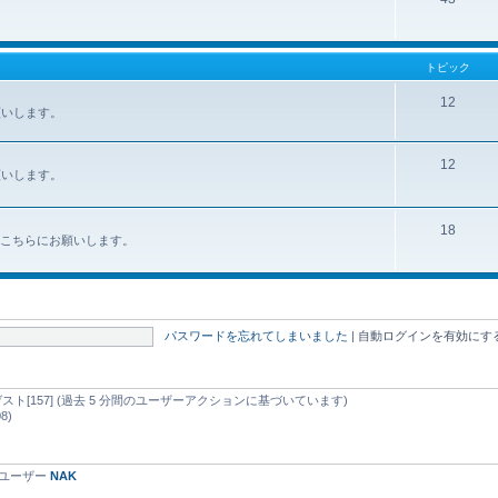
トピック
12
お願いします。
12
お願いします。
18
みはこちらにお願いします。
パスワードを忘れてしまいました
|
自動ログインを有効にす
nd ゲスト[157] (過去 5 分間のユーザーアクションに基づいています)
8)
録ユーザー
NAK