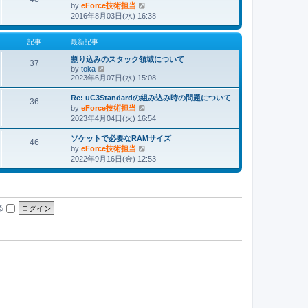
by
eForce技術担当
最
2016年8月03日(水) 16:38
新
記
事
記事
最新記事
割り込みのスタック領域について
37
by
toka
最
2023年6月07日(水) 15:08
新
記
Re: uC3Standardの組み込み時の問題について
事
36
by
eForce技術担当
最
2023年4月04日(火) 16:54
新
記
ソケットで必要なRAMサイズ
事
46
by
eForce技術担当
最
2022年9月16日(金) 12:53
新
記
事
る