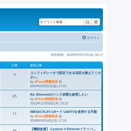
検索
詳細検索
ログイン
現在時刻 - 2026年8月07日(金) 00:17
記事
最新記事
コンフィグレータで設定できる項目を教えてくだ
4
さい。
by
eForce営業担当
最
2014年8月01日(金) 17:01
新
記
Re: Ethernetのリンク状態を参照したい
事
85
by
eForce技術担当
最
2021年12月02日(木) 15:12
新
記
WBSACVLXY-1ボード UART0を使用する手順
事
11
by
eForce技術担当
最
2018年9月24日(月) 17:19
新
記
【機能改善】 Cyclone V Ethernetドライバ…
事
48