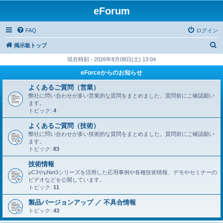
eForum
FAQ
ログイン
検
掲示板トップ
索
現在時刻 - 2026年8月08日(土) 13:04
eForceからのお知らせ
よくあるご質問（営業）
弊社に問い合わせが多い営業的な質問をまとめました。質問前にご確認願い
ます。
トピック:
4
よくあるご質問（技術）
弊社に問い合わせが多い技術的な質問をまとめました。質問前にご確認願い
ます。
トピック:
83
技術情報
μC3やμNet3シリーズを活用した応用事例や各種技術情報、デモやセミナーの
ビデオなどを公開しています。
トピック:
11
製品バージョンアップ ／ 不具合情報
トピック:
43