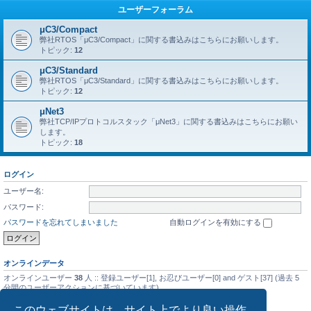
ユーザーフォーラム
μC3/Compact
弊社RTOS「μC3/Compact」に関する書込みはこちらにお願いします。
トピック:
12
μC3/Standard
弊社RTOS「μC3/Standard」に関する書込みはこちらにお願いします。
トピック:
12
μNet3
弊社TCP/IPプロトコルスタック「μNet3」に関する書込みはこちらにお願い
します。
トピック:
18
ログイン
ユーザー名:
パスワード:
パスワードを忘れてしまいました
自動ログインを有効にする
オンラインデータ
オンラインユーザー
38
人 :: 登録ユーザー[1], お忍びユーザー[0] and ゲスト[37] (過去 5
分間のユーザーアクションに基づいています)
最大同時オンラインユーザー数の記録
5476
人 (2025年9月14日(日) 01:08)
このウェブサイトは、サイト上でより良い操作