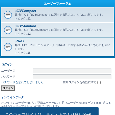
ユーザーフォーラム
μC3/Compact
弊社RTOS「μC3/Compact」に関する書込みはこちらにお願いします。
トピック:
12
μC3/Standard
弊社RTOS「μC3/Standard」に関する書込みはこちらにお願いします。
トピック:
12
μNet3
弊社TCP/IPプロトコルスタック「μNet3」に関する書込みはこちらにお願い
します。
トピック:
18
ログイン
ユーザー名:
パスワード:
パスワードを忘れてしまいました
自動ログインを有効にする
オンラインデータ
オンラインユーザー
56
人 :: 登録ユーザー[1], お忍びユーザー[0] and ゲスト[55] (過去 5
分間のユーザーアクションに基づいています)
最大同時オンラインユーザー数の記録
5476
人 (2025年9月14日(日) 01:08)
このウェブサイトは、サイト上でより良い操作