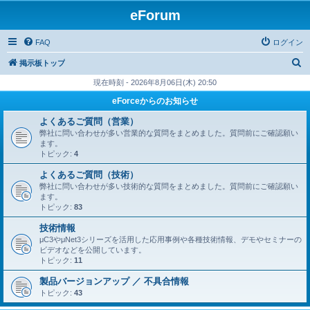
eForum
FAQ
ログイン
検
掲示板トップ
索
現在時刻 - 2026年8月06日(木) 20:50
eForceからのお知らせ
よくあるご質問（営業）
弊社に問い合わせが多い営業的な質問をまとめました。質問前にご確認願い
ます。
トピック:
4
よくあるご質問（技術）
弊社に問い合わせが多い技術的な質問をまとめました。質問前にご確認願い
ます。
トピック:
83
技術情報
μC3やμNet3シリーズを活用した応用事例や各種技術情報、デモやセミナーの
ビデオなどを公開しています。
トピック:
11
製品バージョンアップ ／ 不具合情報
トピック:
43