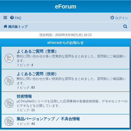
eForum
FAQ
ログイン
検
掲示板トップ
索
現在時刻 - 2026年8月06日(木) 18:13
eForceからのお知らせ
よくあるご質問（営業）
弊社に問い合わせが多い営業的な質問をまとめました。質問前にご確認願い
ます。
トピック:
4
よくあるご質問（技術）
弊社に問い合わせが多い技術的な質問をまとめました。質問前にご確認願い
ます。
トピック:
83
技術情報
μC3やμNet3シリーズを活用した応用事例や各種技術情報、デモやセミナーの
ビデオなどを公開しています。
トピック:
11
製品バージョンアップ ／ 不具合情報
トピック:
43