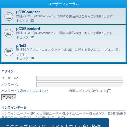
ユーザーフォーラム
μC3/Compact
弊社RTOS「μC3/Compact」に関する書込みはこちらにお願いします。
トピック:
12
μC3/Standard
弊社RTOS「μC3/Standard」に関する書込みはこちらにお願いします。
トピック:
12
μNet3
弊社TCP/IPプロトコルスタック「μNet3」に関する書込みはこちらにお願い
します。
トピック:
18
ログイン
ユーザー名:
パスワード:
パスワードを忘れてしまいました
自動ログインを有効にする
オンラインデータ
オンラインユーザー
184
人 :: 登録ユーザー[0], お忍びユーザー[0] and ゲスト[184] (過去 5
分間のユーザーアクションに基づいています)
最大同時オンラインユーザー数の記録
5476
人 (2025年9月14日(日) 01:08)
このウェブサイトは、サイト上でより良い操作